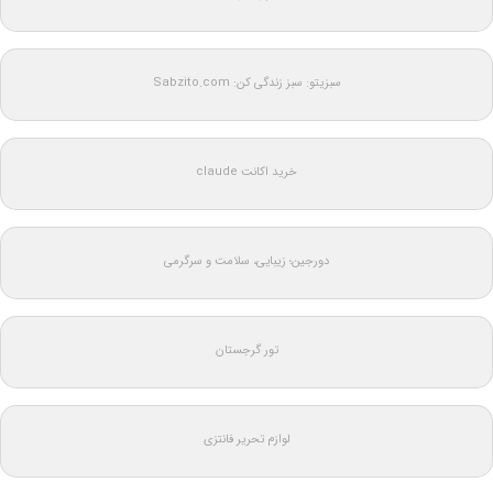
سبزیتو: سبز زندگی کن: Sabzito.com
خرید اکانت claude
دورجین؛ زیبایی، سلامت و سرگرمی
تور گرجستان
لوازم تحریر فانتزی