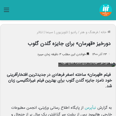
منو
خانه
/
فرهنگ و هنر
/
رادیو | تلویزیون | سینما | تئاتر
دورخیز «قهرمان» برای جایزه گلدن گلوب
۲۳ آذر ۱۴۰۰
خواندن این مطلب ۳ دقیقه زمان میبرد
دورخیز «قهرمان» برای جایزه گلدن گلوب
فیلم «قهرمان» ساخته اصغر فرهادی در جدیدترین افتخارآفرینی
خود نامزد جایزه گلدن گلوب برای بهترین فیلم غیرانگلیسی زبان
شد.
به گزارش
نبأپرس
از پایگاه اطلاع رسانی
ورایتی
، انجمن مطبوعات
خارجی هالیوود پس از پشت سر گذاشتن یک سال پر از جنجال و