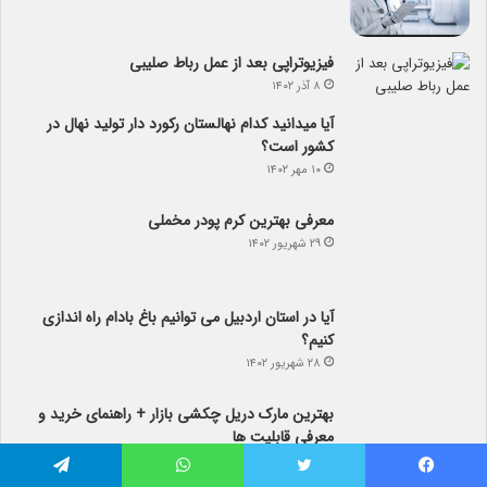
فیزیوتراپی بعد از عمل رباط صلیبی
۸ آذر ۱۴۰۲
آیا می­دانید کدام نهالستان رکورد دار تولید نهال­ در
کشور است؟
۱۰ مهر ۱۴۰۲
معرفی بهترین کرم پودر مخملی
۲۹ شهریور ۱۴۰۲
آیا در استان اردبیل می توانیم باغ بادام راه اندازی
کنیم؟
۲۸ شهریور ۱۴۰۲
بهترین مارک دریل چکشی بازار + راهنمای خرید و
معرفی قابلیت ها
۱۴ شهریور ۱۴۰۲
ویزای استارتاپ کانادا: چگونه می‌توانید رویای
کارآفرینی خود را در کانادا به حقیقت تبدیل کنید
فیس بوک
توییتر
واتس آپ
تلگرام