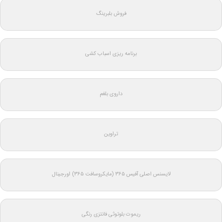
فروش بلبرینگ
برنامه ریزی اسباب کشی
داروی بلغم
تراوین
لایسنس اصلی آفیس ۳۶۵ (مایکروسافت ۳۶۵) اورجینال
ریموت بلوتوثی فانتزی رنگی