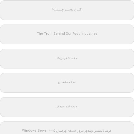
اکـتان بوسـتر چـیست؟
The Truth Behind Our Food Industries
خدمات ترانزیت
سقف کشسان
درب ضد حریق
خرید لایسنس ویندوز سرور: نسخه اورجینال Windows Server 2025