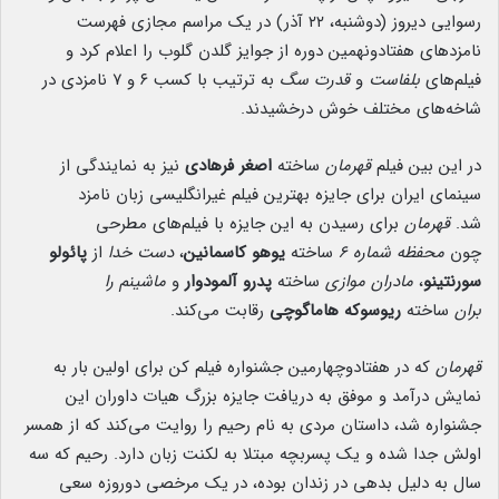
رسوایی دیروز (دوشنبه، ۲۲ آذر) در یک مراسم مجازی فهرست
نامزدهای هفتادونهمین دوره از جوایز گلدن گلوب را اعلام کرد و
فیلم‌های
بلفاست
و
قدرت سگ
به ترتیب با کسب ۶ و ۷ نامزدی در
شاخه‌های مختلف خوش درخشیدند.
در این بین فیلم
قهرمان
ساخته
اصغر فرهادی
نیز به نمایندگی از
سینمای ایران برای جایزه بهترین فیلم غیرانگلیسی زبان نامزد
شد.
قهرمان
برای رسیدن به این جایزه با فیلم‌های مطرحی
چون
محفظه
شماره ۶
ساخته
یوهو کاسمانین
،
دست خدا
از
پائولو
سورنتینو
،
مادران موازی
ساخته
پدرو آلمودوار
و
ماشینم را
بران
ساخته
ریوسوکه هاماگوچی
رقابت می‌کند.
قهرمان
که در هفتادوچهارمین جشنواره فیلم کن برای اولین بار به
نمایش درآمد و موفق به دریافت جایزه بزرگ هیات داوران این
جشنواره شد، داستان مردی به نام رحیم را روایت می‌کند که از همسر
اولش جدا شده و یک پسربچه مبتلا به لکنت زبان دارد. رحیم که سه
سال به دلیل بدهی در زندان بوده، در یک مرخصی دوروزه سعی