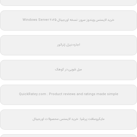
خرید لایسنس ویندوز سرور: نسخه اورجینال Windows Server 2025
اجاره دیزل ژنراتور
مبل شویی در کوهک
QuickRatey.com : Product reviews and ratings made simple
مایکروسافت پرشیا: خرید لایسنس محصولات اورجینال