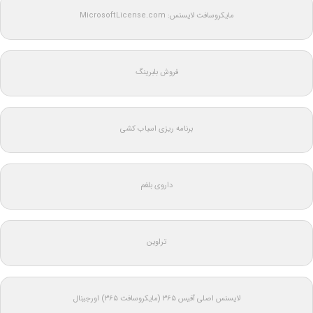
مایکروسافت لایسنس: MicrosoftLicense.com
فروش بلبرینگ
برنامه ریزی اسباب کشی
داروی بلغم
تراوین
لایسنس اصلی آفیس ۳۶۵ (مایکروسافت ۳۶۵) اورجینال