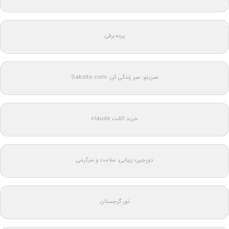
پرده برقی
سبزیتو: سبز زندگی کن: Sabzito.com
خرید اکانت claude
دورجین؛ زیبایی، سلامت و سرگرمی
تور گرجستان