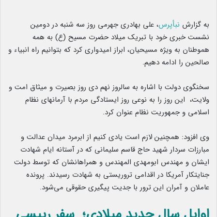
به گزارش
نبأپرس
، علی بهادری جهرمی روز سه شنبه در دومین
نشست خبری خود با تبریک میلاد حضرت مسیح (ع) به همه
هموطنان به ویژه مسیحیان، ابراز امیدواری کرد که بتوانیم راه انبیاء و
صالحین را ادامه دهیم.
سخنگوی دولت با اشاره به سالروز نهم دی روز بصیرت و میثاق امت و
ولایت، این روز را به نوعی روز ایستادگی مردم با آرمانهای نظام
اسلامی و جمهوریت نظام عنوان کرد.
وی افزود: همچنین لازم است یادی کنیم از ابرمرد میدان عدالت و
مبارزات سردار شهید حاج قاسم سلیمانی که در آستانه ایام شهادت
ایشان و مهندس ابومهدی المهندس و همراهانشان که توسط دولت
جنایتکار آمریکا در اقدامی تروریستی به شهادت رسیدند. پرونده
عاملان و آمران این ترور با جدیت پیگیری حقوقی می‌شود.
اوایل سال جدید میلادی؛ سفر رییسی