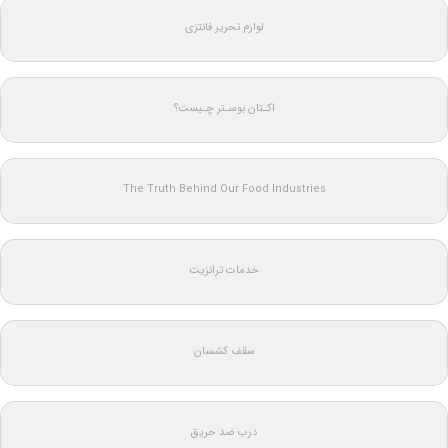
لوازم تحریر فانتزی
اکـتان بوسـتر چـیست؟
The Truth Behind Our Food Industries
خدمات ترانزیت
سقف کشسان
درب ضد حریق