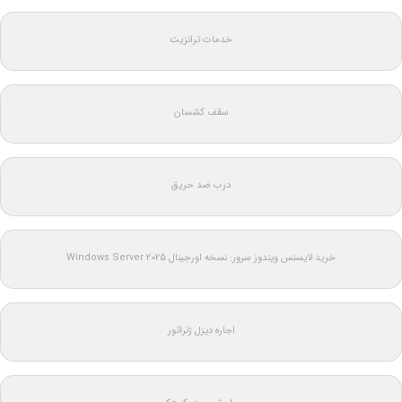
خدمات ترانزیت
سقف کشسان
درب ضد حریق
خرید لایسنس ویندوز سرور: نسخه اورجینال Windows Server 2025
اجاره دیزل ژنراتور