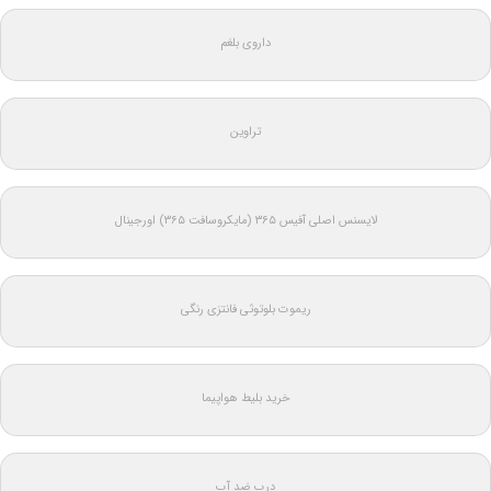
داروی بلغم
تراوین
لایسنس اصلی آفیس ۳۶۵ (مایکروسافت ۳۶۵) اورجینال
ریموت بلوتوثی فانتزی رنگی
خرید بلیط هواپیما
درب ضد آب