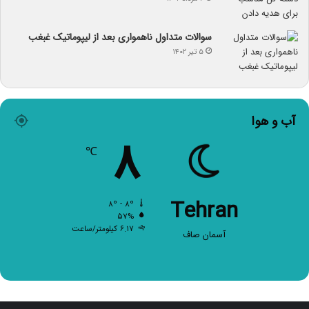
سوالات متداول ناهمواری بعد از لیپوماتیک غبغب
۵ تیر ۱۴۰۲
آب و هوا
۸
℃
Tehran
۸º - ۸º
۵۷%
۶.۱۷ کیلومتر/ساعت
آسمان صاف