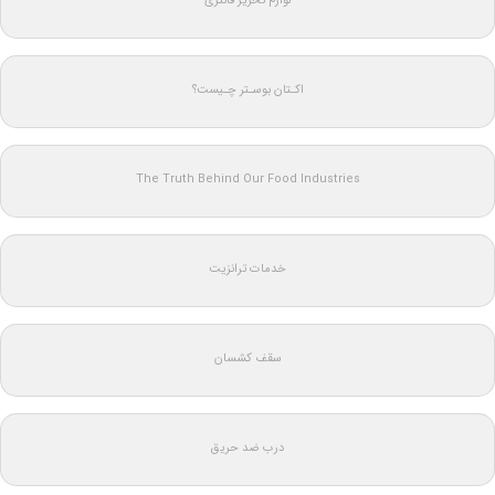
لوازم تحریر فانتزی
اکـتان بوسـتر چـیست؟
The Truth Behind Our Food Industries
خدمات ترانزیت
سقف کشسان
درب ضد حریق