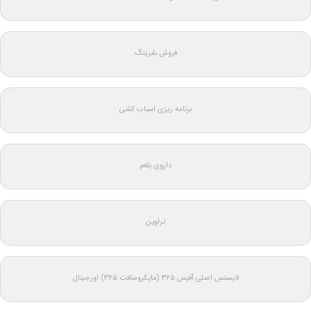
فروش بلبرینگ
برنامه ریزی اسباب کشی
داروی بلغم
تراوین
لایسنس اصلی آفیس ۳۶۵ (مایکروسافت ۳۶۵) اورجینال