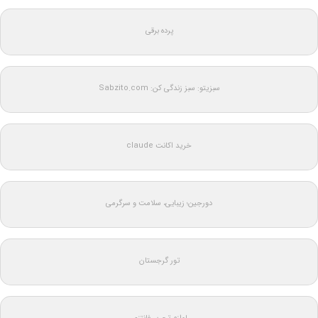
پرده برقی
سبزیتو: سبز زندگی کن: Sabzito.com
خرید اکانت claude
دورجین؛ زیبایی، سلامت و سرگرمی
تور گرجستان