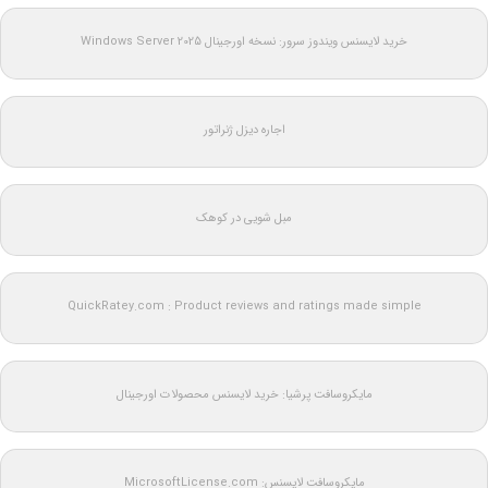
خرید لایسنس ویندوز سرور: نسخه اورجینال Windows Server 2025
اجاره دیزل ژنراتور
مبل شویی در کوهک
QuickRatey.com : Product reviews and ratings made simple
مایکروسافت پرشیا: خرید لایسنس محصولات اورجینال
مایکروسافت لایسنس: MicrosoftLicense.com