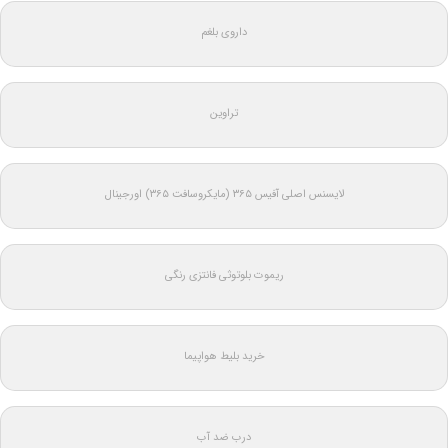
داروی بلغم
تراوین
لایسنس اصلی آفیس ۳۶۵ (مایکروسافت ۳۶۵) اورجینال
ریموت بلوتوثی فانتزی رنگی
خرید بلیط هواپیما
درب ضد آب