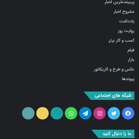
مشروح اخبار
یادداشت
روایت روز
کسب و کار برتر
فیلم
بازار
عکس و طرح و کاریکاتور
پیوندها
شبکه های اجتماعی
فیس
توییتر
اینستاگرام
تلگرام
واتس
آپارات
ایتا
RSS
بوک
آپ
ما را دنبال کنید