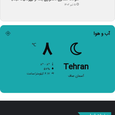
۵ تیر ۱۴۰۲
آب و هوا
۸
℃
Tehran
۸º - ۸º
۵۷%
۶.۱۷ کیلومتر/ساعت
آسمان صاف
صفحات اصلی