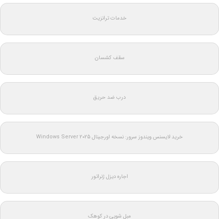
خدمات ترانزیت
سقف کشسان
درب ضد حریق
خرید لایسنس ویندوز سرور: نسخه اورجینال Windows Server 2025
اجاره دیزل ژنراتور
مبل شویی در کوهک