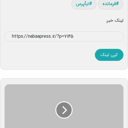
فرمانده
نبأپرس
لینک خبر:
کپی لینک