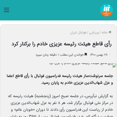
منو
خانه
/
ورزشی
/
فوتبال ایران
رأی قاطع هیئت رئیسه عزیزی خادم را برکنار کرد
۲۸ بهمن ۱۴۰۰
خواندن این مطلب ۱ دقیقه زمان میبرد
جلسه سرنوشت‌ساز هیئت رئیسه فدراسیون فوتبال با رأی قاطع اعضا
و عزل شهاب‌الدین عزیزی خادم به پایان رسید.
به گزارش نبأپرس، در جلسه صبح امروز (پنجشنبه) هیئت رئیسه که
در مرکز ملی فوتبال برگزار شد، هر ۸ نفر به عزل شهاب‌الدین عزیزی
خادم از ریاست این فدراسیون رأی دادند تا دوران «خوبان عالم» و
«مقربین درگاه الهی» در فدراسیون فوتبال پس از ۳۵۵ روز به پایان