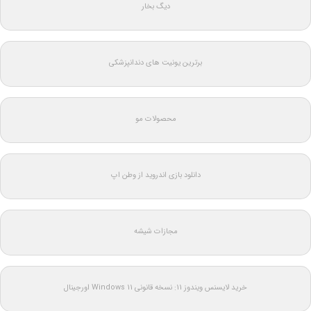
دیگ بخار
برترین یونیت های دندانپزشکی
محصولات مو
دانلود بازی اندروید از وطن اپ
مجازات شیشه
خرید لایسنس ویندوز 11: نسخه قانونی Windows 11 اورجینال