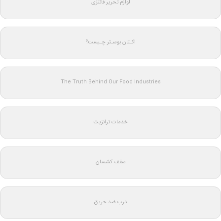
لوازم تحریر فانتزی
اکـتان بوسـتر چـیست؟
The Truth Behind Our Food Industries
خدمات ترانزیت
سقف کشسان
درب ضد حریق