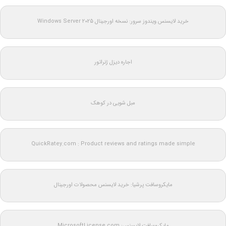
خرید لایسنس ویندوز سرور: نسخه اورجینال Windows Server 2025
اجاره دیزل ژنراتور
مبل شویی در کوهک
QuickRatey.com : Product reviews and ratings made simple
مایکروسافت پرشیا: خرید لایسنس محصولات اورجینال
مایکروسافت لایسنس: MicrosoftLicense.com