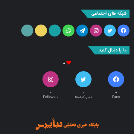
شبکه های اجتماعی
فیس
توییتر
اینستاگرام
تلگرام
واتس
آپارات
ایتا
RSS
بوک
آپ
ما را دنبال کنید
۰
۰
۰
۰
Fans
دنبال کننده‌ها
Followers