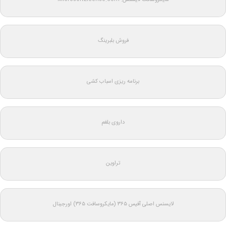
فروش بلبرینگ
برنامه ریزی اسباب کشی
داروی بلغم
تراوین
لایسنس اصلی آفیس ۳۶۵ (مایکروسافت ۳۶۵) اورجینال