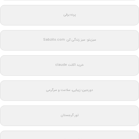
پرده برقی
سبزیتو: سبز زندگی کن: Sabzito.com
خرید اکانت claude
دورجین؛ زیبایی، سلامت و سرگرمی
تور گرجستان