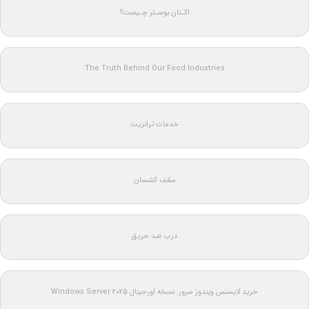
اکـتان بوسـتر چـیست؟
The Truth Behind Our Food Industries
خدمات ترانزیت
سقف کشسان
درب ضد حریق
خرید لایسنس ویندوز سرور: نسخه اورجینال Windows Server 2025