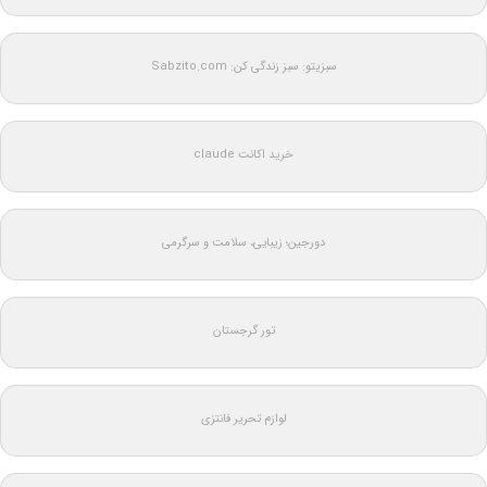
سبزیتو: سبز زندگی کن: Sabzito.com
خرید اکانت claude
دورجین؛ زیبایی، سلامت و سرگرمی
تور گرجستان
لوازم تحریر فانتزی