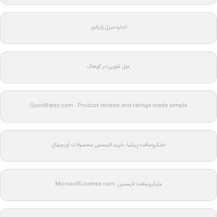
اجاره دیزل ژنراتور
مبل شویی در کوهک
QuickRatey.com : Product reviews and ratings made simple
مایکروسافت پرشیا: خرید لایسنس محصولات اورجینال
مایکروسافت لایسنس: MicrosoftLicense.com