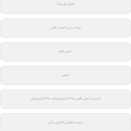
فروش بلبرینگ
برنامه ریزی اسباب کشی
داروی بلغم
تراوین
لایسنس اصلی آفیس ۳۶۵ (مایکروسافت ۳۶۵) اورجینال
ریموت بلوتوثی فانتزی رنگی