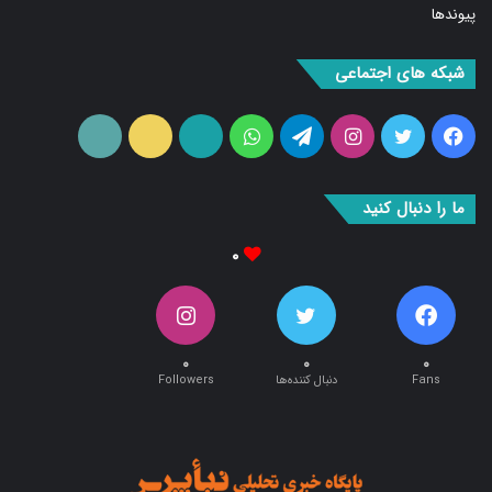
پیوندها
شبکه های اجتماعی
فیس
توییتر
اینستاگرام
تلگرام
واتس
آپارات
ایتا
RSS
بوک
آپ
ما را دنبال کنید
۰
۰
۰
۰
Fans
دنبال کننده‌ها
Followers