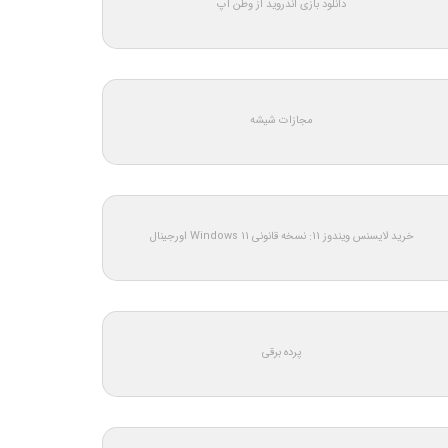
دانلود بازی اندروید از وطن اپ
مجازات شیشه
خرید لایسنس ویندوز 11: نسخه قانونی Windows 11 اورجینال
پرده برقی