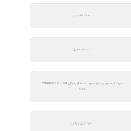
سقف کشسان
درب ضد حریق
خرید لایسنس ویندوز سرور: نسخه اورجینال Windows Server
2025
اجاره دیزل ژنراتور