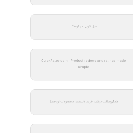
مبل شویی در کوهک
QuickRatey.com : Product reviews and ratings made
simple
مایکروسافت پرشیا: خرید لایسنس محصولات اورجینال