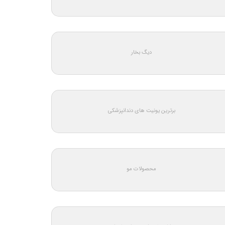
دیگ بخار
برترین یونیت های دندانپزشکی
محصولات مو