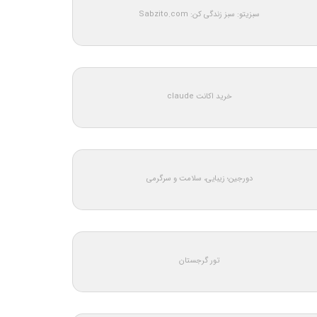
سبزیتو: سبز زندگی کن: Sabzito.com
خرید اکانت claude
دورجین؛ زیبایی، سلامت و سرگرمی
تور گرجستان