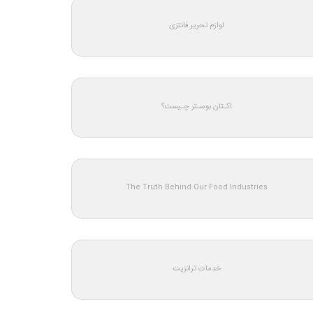
لوازم تحریر فانتزی
اکـتان بوسـتر چـیست؟
The Truth Behind Our Food Industries
خدمات ترانزیت