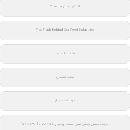
اکـتان بوسـتر چـیست؟
The Truth Behind Our Food Industries
خدمات ترانزیت
سقف کشسان
درب ضد حریق
خرید لایسنس ویندوز سرور: نسخه اورجینال Windows Server 2025