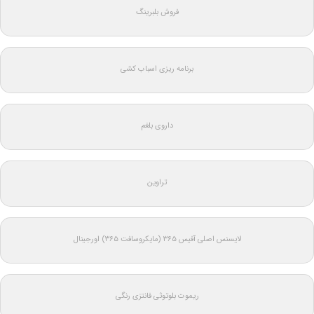
فروش بلبرینگ
برنامه ریزی اسباب کشی
داروی بلغم
تراوین
لایسنس اصلی آفیس ۳۶۵ (مایکروسافت ۳۶۵) اورجینال
ریموت بلوتوثی فانتزی رنگی