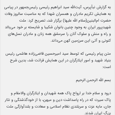
به گزارش نبأپرس، آیت‌الله سید ابراهیم رئیسی رئیس‌جمهور در پیامی
به همایش تکریم مادران و همسران شهدا که به مناسبت سالروز وفات
حضرت ام‌البنین(سلام الله علیها) برگزار شد، تصریح کرد: ملت
شهیدپرور ایران به وجود چنین بانوان شکیبا و شایسته بر خود می‌بالد
و راه و منش و سلوک آنان را سرمشق همه زنان و مادران نسل‌های
کنونی و آتی این سرزمین کهن می‌داند.
متن پیام رئیسی که توسط سید امیرحسین قاضی‌زاده هاشمی رئیس
بنیاد شهید و امور ایثارگران در این همایش قرائت شد، بدین شرح
است:
بسم الله الرحمن الرحیم
درود و سلام خدا بر ارواح پاک همه شهیدان و ایثارگران والامقام و
پاک سیرت که در راه پاسداشت دین و میهن، با از خودگذشتگی و نثار
جان، مایه عزت و سربلندی نظام اسلامی و سعادت و بلندآوازگی ملت
بزرگ ایران شدند.