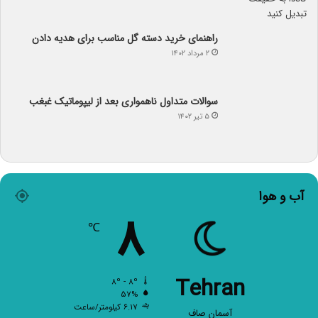
راهنمای خرید دسته گل مناسب برای هدیه دادن
۲ مرداد ۱۴۰۲
سوالات متداول ناهمواری بعد از لیپوماتیک غبغب
۵ تیر ۱۴۰۲
آب و هوا
۸
℃
Tehran
۸º - ۸º
۵۷%
۶.۱۷ کیلومتر/ساعت
آسمان صاف