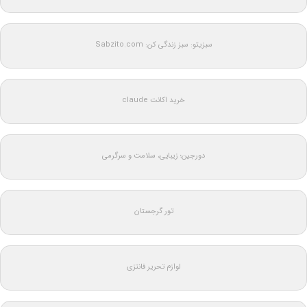
سبزیتو: سبز زندگی کن: Sabzito.com
خرید اکانت claude
دورجین؛ زیبایی، سلامت و سرگرمی
تور گرجستان
لوازم تحریر فانتزی