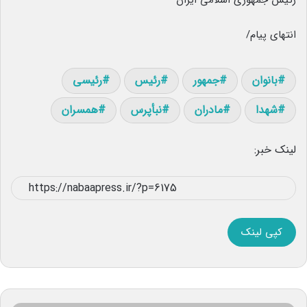
رئیس جمهوری اسلامی ایران
انتهای پیام/
بانوان
جمهور
رئیس
رئیسی
شهدا
مادران
نبأپرس
همسران
لینک خبر:
کپی لینک