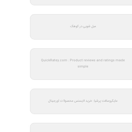
مبل شویی در کوهک
QuickRatey.com : Product reviews and ratings made
simple
مایکروسافت پرشیا: خرید لایسنس محصولات اورجینال