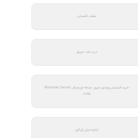
سقف کشسان
درب ضد حریق
خرید لایسنس ویندوز سرور: نسخه اورجینال Windows Server
2025
اجاره دیزل ژنراتور