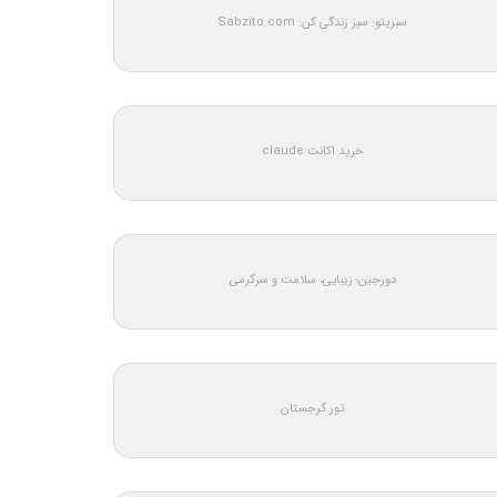
سبزیتو: سبز زندگی کن: Sabzito.com
خرید اکانت claude
دورجین؛ زیبایی، سلامت و سرگرمی
تور گرجستان