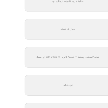
دانلود بازی اندروید از وطن اپ
مجازات شیشه
خرید لایسنس ویندوز 11: نسخه قانونی Windows 11 اورجینال
پرده برقی