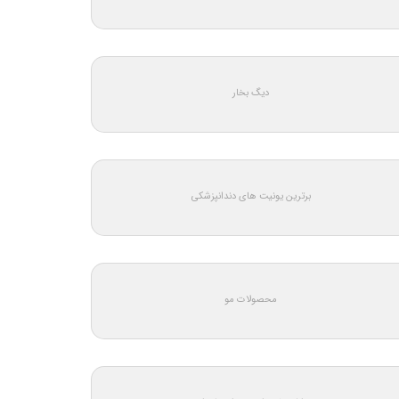
دیگ بخار
برترین یونیت های دندانپزشکی
محصولات مو