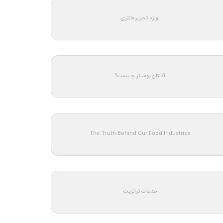
لوازم تحریر فانتزی
اکـتان بوسـتر چـیست؟
The Truth Behind Our Food Industries
خدمات ترانزیت