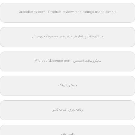
QuickRatey.com : Product reviews and ratings made simple
مایکروسافت پرشیا: خرید لایسنس محصولات اورجینال
مایکروسافت لایسنس: MicrosoftLicense.com
فروش بلبرینگ
برنامه ریزی اسباب کشی
داروی بلغم