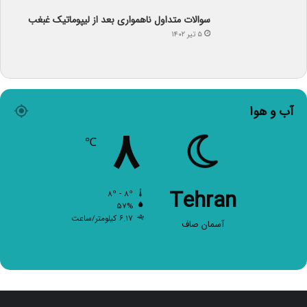
سوالات متداول ناهمواری بعد از لیپوماتیک غبغب
۵ تیر ۱۴۰۲
آب و هوا
۸
℃
Tehran
۸º - ۸º
۵۷%
۶.۱۷ کیلومتر/ساعت
آسمان صاف