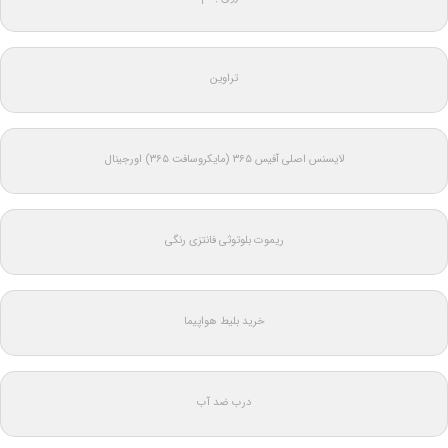
تراوین
لایسنس اصلی آفیس ۳۶۵ (مایکروسافت ۳۶۵) اورجینال
ریموت بلوتوثی فانتزی رنگی
خرید بلیط هواپیما
درب ضد آب