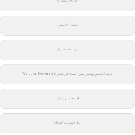
خدمات ترانزیت
سقف کشسان
درب ضد حریق
خرید لایسنس ویندوز سرور: نسخه اورجینال Windows Server 2025
اجاره دیزل ژنراتور
مبل شویی در کوهک