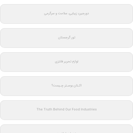
دورجین؛ زیبایی، سلامت و سرگرمی
تور گرجستان
لوازم تحریر فانتزی
اکـتان بوسـتر چـیست؟
The Truth Behind Our Food Industries