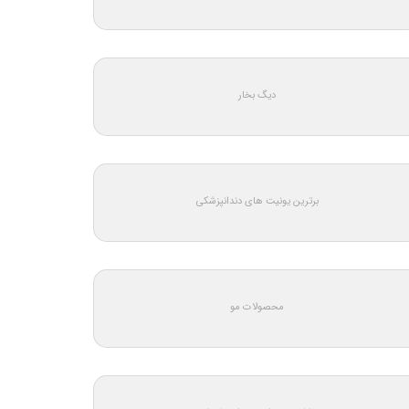
دیگ بخار
برترین یونیت های دندانپزشکی
محصولات مو