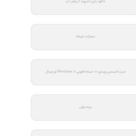
دانلود بازی اندروید از وطن اپ
مجازات شیشه
خرید لایسنس ویندوز 11: نسخه قانونی Windows 11 اورجینال
پرده برقی