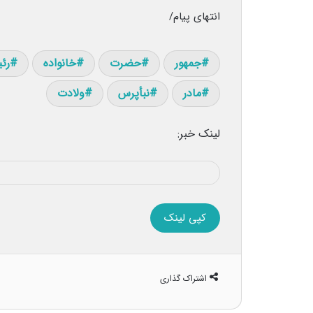
انتهای پیام/
جمهور
حضرت
خانواده
رئ
مادر
نبأپرس
ولادت
لینک خبر:
کپی لینک
اشتراک گذاری