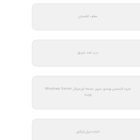
سقف کشسان
درب ضد حریق
خرید لایسنس ویندوز سرور: نسخه اورجینال Windows Server
2025
اجاره دیزل ژنراتور