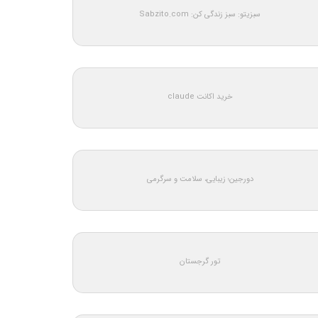
سبزیتو: سبز زندگی کن: Sabzito.com
خرید اکانت claude
دورجین؛ زیبایی، سلامت و سرگرمی
تور گرجستان