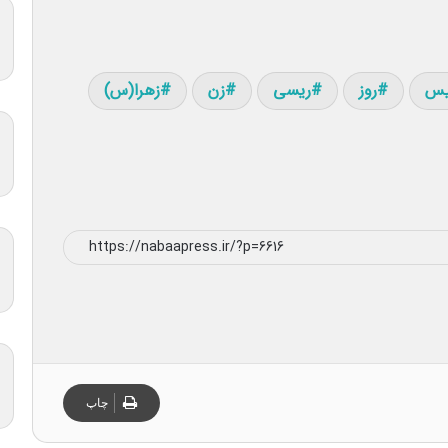
یس
روز
ریسی
زن
زهرا(س)
چاپ