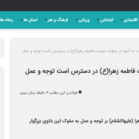
دگان سرسختی هستند
اقتصادی
اجتماعی
ورزشی
فرهنگ و هنر
استان ها
رسانه ها
 به آنچه از سلوک حضرت فاطمه زهرا(ع) در دسترس است توجه و عمل
 فاطمه زهرا(ع) در دسترس است توجه و عمل
خواندن این مطلب ۳ دقیقه زمان میبرد
 (علیهاالسّلام) بر توجه و عمل به سلوک این بانوی بزرگوار