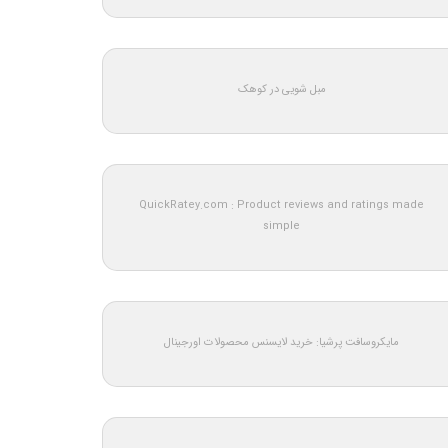
مبل شویی در کوهک
QuickRatey.com : Product reviews and ratings made
simple
مایکروسافت پرشیا: خرید لایسنس محصولات اورجینال