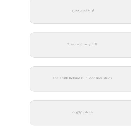
لوازم تحریر فانتزی
اکـتان بوسـتر چـیست؟
The Truth Behind Our Food Industries
خدمات ترانزیت