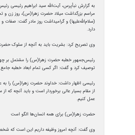
به گزارش نبأپرس، آیت‌الله سید ابراهیم رئیسی رئیس
مراسم بزرگداشت میلاد حضرت زهرا(س)، روز زن و تجل
(سلام‌الله‌علیها) و گرامیداشت روز مادر گفت: صفات و 
دارد.
وی تصریح کرد: بشریت باید به آنچه از سلوک حضرت فا
رئیس‌جمهور خطبه حضرت زهرا(س) را مشتمل بر چهار
توصیف کرد و گفت: اگر کسی تمام ابعاد خطبه جامع ف
رئیسی اظهار داشت: خداوند حضرت زهرا(س) را به عن
از مقام بسیار عالی برخوردار است و باید آنچه که از س
عمل کنیم.
حضرت زهرا(س) برای همه انسان‌ها الگو است
وی گفت: آنچه امروز وظیفه داریم این است که شخصی