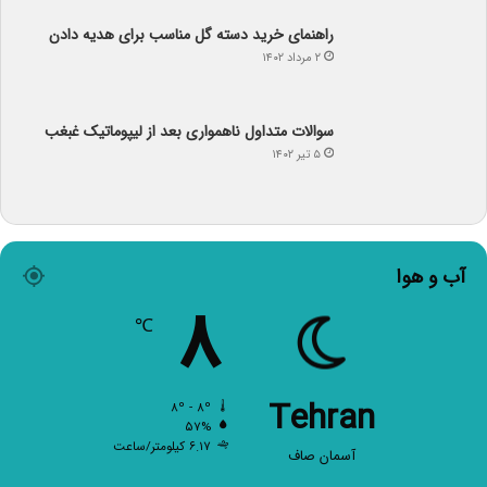
سوالات متداول ناهمواری بعد از لیپوماتیک غبغب
۵ تیر ۱۴۰۲
آب و هوا
۸
℃
Tehran
۸º - ۸º
۵۷%
۶.۱۷ کیلومتر/ساعت
آسمان صاف