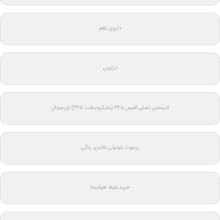
داروی بلغم
تراوین
لایسنس اصلی آفیس ۳۶۵ (مایکروسافت ۳۶۵) اورجینال
ریموت بلوتوثی فانتزی رنگی
خرید بلیط هواپیما