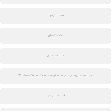
خدمات ترانزیت
سقف کشسان
درب ضد حریق
خرید لایسنس ویندوز سرور: نسخه اورجینال Windows Server 2025
اجاره دیزل ژنراتور