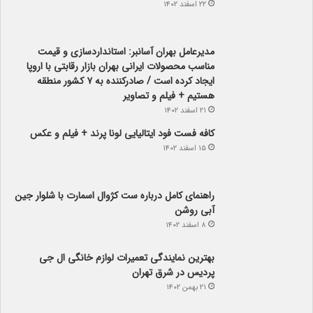
مدیرعامل بهران آسانبر: استانداردسازی و قیمت
مناسب محصولات ایرانی بهران بازار رقابتی با اروپا
ایجاد کرده است / صادرکننده به ۷ کشور منطقه
هستیم + فیلم و تصاویر
۲۱ اسفند ۱۴۰۲
کافه فست فود ایتالیایی لونا پرند + فیلم و عکس
۱۵ اسفند ۱۴۰۲
راهنمای کامل درباره ست کژوال اسمارت با شلوار جین
آبی روشن
۸ اسفند ۱۴۰۲
بهترین نمایندگی تعمیرات لوازم خانگی ال جی
پردیس در شرق تهران
۲۱ بهمن ۱۴۰۲
فراخوان عمومی واگذاری اراضی با کاربری تجاری،
آموزشی، ورزشی، درمانی، فرهنگی، تفریحی و
مسکونی / فرصت استثنایی سرمایه گذاری در شهر