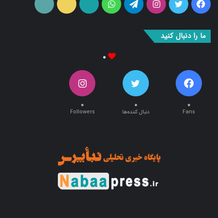
فیس
توییتر
اینستاگرام
تلگرام
واتس
آپارات
ایتا
RSS
بوک
آپ
ما را دنبال کنید
۰
۰
۰
۰
Fans
دنبال کننده‌ها
Followers