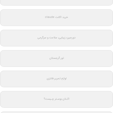
خرید اکانت claude
دورجین؛ زیبایی، سلامت و سرگرمی
تور گرجستان
لوازم تحریر فانتزی
اکـتان بوسـتر چـیست؟