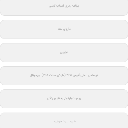
برنامه ریزی اسباب کشی
داروی بلغم
تراوین
لایسنس اصلی آفیس ۳۶۵ (مایکروسافت ۳۶۵) اورجینال
ریموت بلوتوثی فانتزی رنگی
خرید بلیط هواپیما