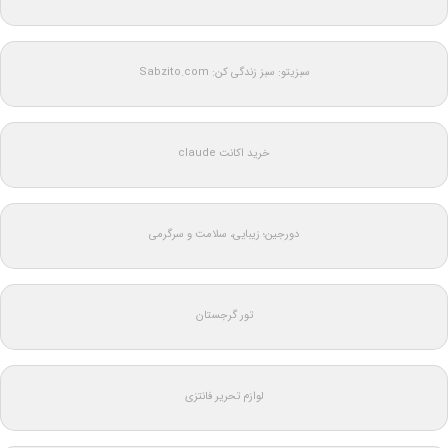
سبزیتو: سبز زندگی کن: Sabzito.com
خرید اکانت claude
دورجین؛ زیبایی، سلامت و سرگرمی
تور گرجستان
لوازم تحریر فانتزی