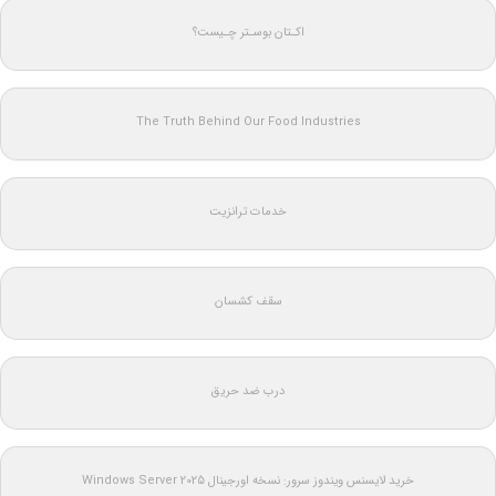
اکـتان بوسـتر چـیست؟
The Truth Behind Our Food Industries
خدمات ترانزیت
سقف کشسان
درب ضد حریق
خرید لایسنس ویندوز سرور: نسخه اورجینال Windows Server 2025