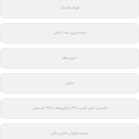
فروش بلبرینگ
برنامه ریزی اسباب کشی
داروی بلغم
تراوین
لایسنس اصلی آفیس ۳۶۵ (مایکروسافت ۳۶۵) اورجینال
ریموت بلوتوثی فانتزی رنگی