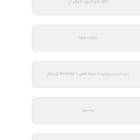
دانلود بازی اندروید از وطن اپ
مجازات شیشه
خرید لایسنس ویندوز 11: نسخه قانونی Windows 11 اورجینال
پرده برقی