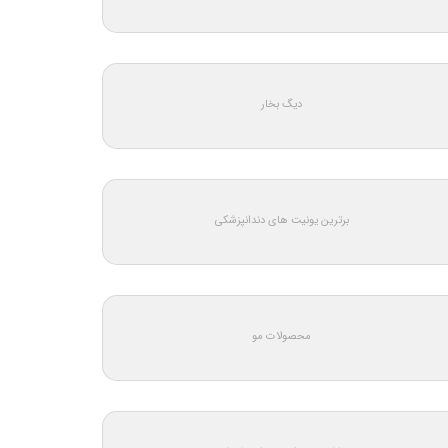
دیگ بخار
برترین یونیت های دندانپزشکی
محصولات مو