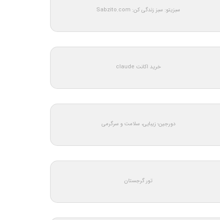
سبزیتو: سبز زندگی کن: Sabzito.com
خرید اکانت claude
دورجین؛ زیبایی، سلامت و سرگرمی
تور گرجستان