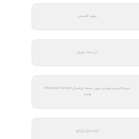
سقف کشسان
درب ضد حریق
خرید لایسنس ویندوز سرور: نسخه اورجینال Windows Server
2025
اجاره دیزل ژنراتور