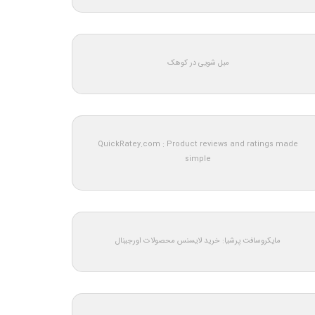
مبل شویی در کوهک
QuickRatey.com : Product reviews and ratings made
simple
مایکروسافت پرشیا: خرید لایسنس محصولات اورجینال