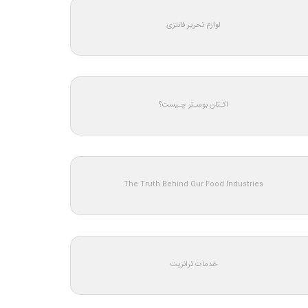
لوازم تحریر فانتزی
اکـتان بوسـتر چـیست؟
The Truth Behind Our Food Industries
خدمات ترانزیت