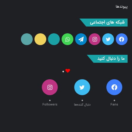
شبکه های اجتماعی
فیس
توییتر
اینستاگرام
تلگرام
واتس
آپارات
ایتا
RSS
بوک
آپ
ما را دنبال کنید
۰
۰
۰
۰
Fans
دنبال کننده‌ها
Followers