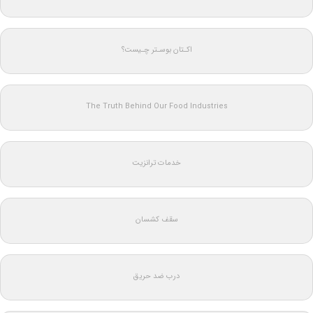
اکـتان بوسـتر چـیست؟
The Truth Behind Our Food Industries
خدمات ترانزیت
سقف کشسان
درب ضد حریق