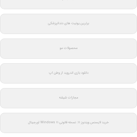
برترین یونیت های دندانپزشکی
محصولات مو
دانلود بازی اندروید از وطن اپ
مجازات شیشه
خرید لایسنس ویندوز 11: نسخه قانونی Windows 11 اورجینال