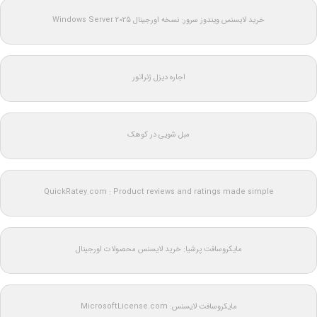
خرید لایسنس ویندوز سرور: نسخه اورجینال Windows Server 2025
اجاره دیزل ژنراتور
مبل شویی در کوهک
QuickRatey.com : Product reviews and ratings made simple
مایکروسافت پرشیا: خرید لایسنس محصولات اورجینال
مایکروسافت لایسنس: MicrosoftLicense.com