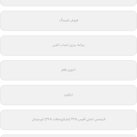
فروش بلبرینگ
برنامه ریزی اسباب کشی
داروی بلغم
تراوین
لایسنس اصلی آفیس ۳۶۵ (مایکروسافت ۳۶۵) اورجینال