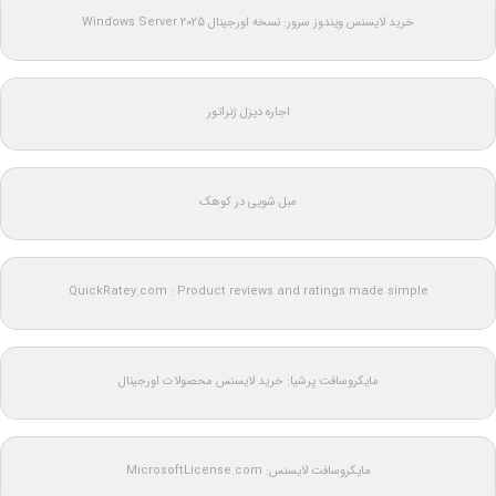
خرید لایسنس ویندوز سرور: نسخه اورجینال Windows Server 2025
اجاره دیزل ژنراتور
مبل شویی در کوهک
QuickRatey.com : Product reviews and ratings made simple
مایکروسافت پرشیا: خرید لایسنس محصولات اورجینال
مایکروسافت لایسنس: MicrosoftLicense.com