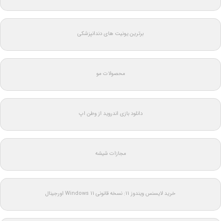
برترین یونیت های دندانپزشکی
محصولات مو
دانلود بازی اندروید از وطن اپ
مجازات شیشه
خرید لایسنس ویندوز 11: نسخه قانونی Windows 11 اورجینال