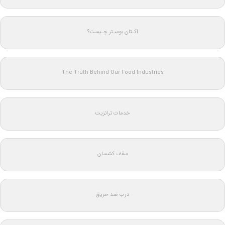
اکـتان بوسـتر چـیست؟
The Truth Behind Our Food Industries
خدمات ترانزیت
سقف کشسان
درب ضد حریق