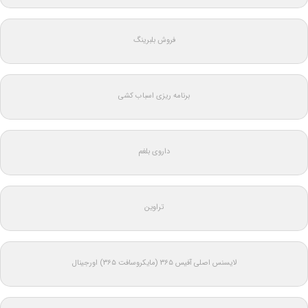
فروش بلبرینگ
برنامه ریزی اسباب کشی
داروی بلغم
تراوین
لایسنس اصلی آفیس ۳۶۵ (مایکروسافت ۳۶۵) اورجینال