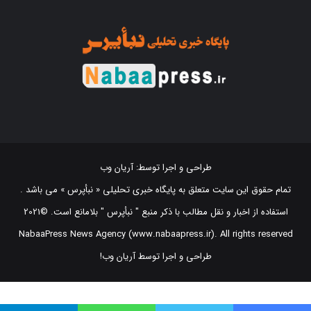
طراحی و اجرا توسط:
آریان وب
تمام حقوق این سایت متعلق به پایگاه خبری تحلیلی « نبأپرس » می باشد .
استفاده از اخبار و نقل مطالب با ذکر منبع "‌ نبأپرس " بلامانع است. ©2021
NabaaPress News Agency (www.nabaapress.ir). All rights reserved
طراحی و اجرا توسط آریان وب!