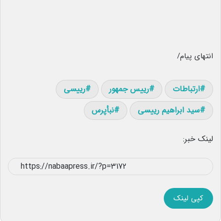
انتهای پیام/
ارتباطات
رییس جمهور
رییسی
سید ابراهیم رییسی
نبأپرس
لینک خبر:
کپی لینک