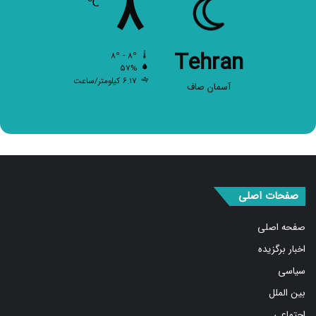
Tehran
۸º - ۸º
۵۷%
۶.۱۷ کیلومتر/ساعت
آسمان صاف
صفحات اصلی
صفحه اصلی
اخبار برگزیده
سیاسی
بین الملل
اجتماعی