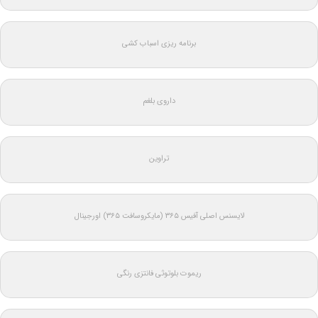
برنامه ریزی اسباب کشی
داروی بلغم
تراوین
لایسنس اصلی آفیس ۳۶۵ (مایکروسافت ۳۶۵) اورجینال
ریموت بلوتوثی فانتزی رنگی