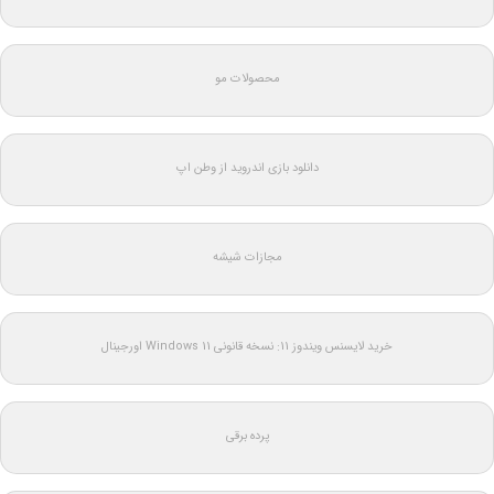
محصولات مو
دانلود بازی اندروید از وطن اپ
مجازات شیشه
خرید لایسنس ویندوز 11: نسخه قانونی Windows 11 اورجینال
پرده برقی