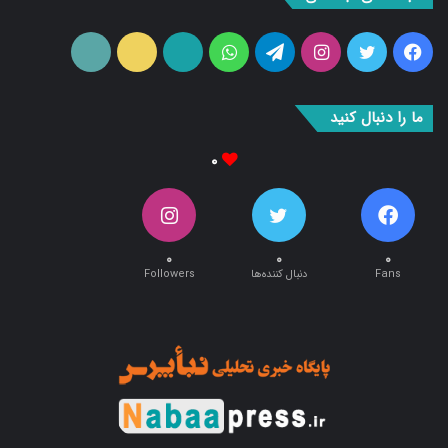
فیس
توییتر
اینستاگرام
تلگرام
واتس
آپارات
ایتا
RSS
بوک
آپ
ما را دنبال کنید
۰
۰
۰
۰
Fans
دنبال کننده‌ها
Followers