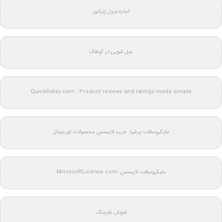
اجاره دیزل ژنراتور
مبل شویی در کوهک
QuickRatey.com : Product reviews and ratings made simple
مایکروسافت پرشیا: خرید لایسنس محصولات اورجینال
مایکروسافت لایسنس: MicrosoftLicense.com
فروش بلبرینگ