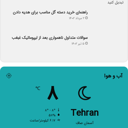
راهنمای خرید دسته گل مناسب برای هدیه دادن
۲ مرداد ۱۴۰۲
سوالات متداول ناهمواری بعد از لیپوماتیک غبغب
۵ تیر ۱۴۰۲
آب و هوا
۸
℃
Tehran
۸º - ۸º
۵۷%
۶.۱۷ کیلومتر/ساعت
آسمان صاف