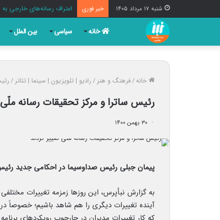
اعتراف رسانه‌های خارجی ب
شنبه ۱۷ مرداد ۱۴۰۵
خبر فوری
خانه
سیاسی
بین الملل
خانه
/
فرهنگ و هنر
/
رادیو | تلویزیون | سینما | تئاتر
/
رئیس
رئیس ساترا و مرکز تحقیقات رسانه ملّی
۳۰ بهمن ۱۴۰۰
پیمان جبلی رئیس صداوسیما در احکامی جدید رئیس سا
به گزارش نبأپرس، این روزها زمزمه تغییرات مختلفی
آینده تغییرات دیگری را هم شاهد باشیم؛ خصوصاً در
که کار تغییراتِ مدیران در چارچوب رویکردهای برنا