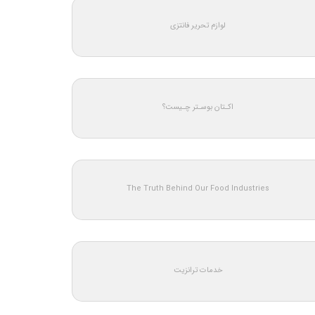
لوازم تحریر فانتزی
اکـتان بوسـتر چـیست؟
The Truth Behind Our Food Industries
خدمات ترانزیت