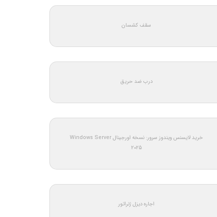
سقف کشسان
درب ضد حریق
خرید لایسنس ویندوز سرور: نسخه اورجینال Windows Server
2025
اجاره دیزل ژنراتور