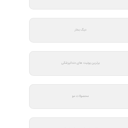
دیگ بخار
برترین یونیت های دندانپزشکی
محصولات مو