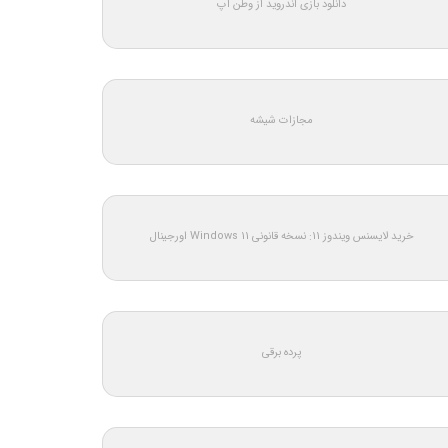
دانلود بازی اندروید از وطن اپ
مجازات شیشه
خرید لایسنس ویندوز 11: نسخه قانونی Windows 11 اورجینال
پرده برقی