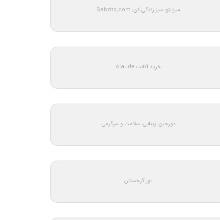
سبزیتو: سبز زندگی کن: Sabzito.com
خرید اکانت claude
دورجین؛ زیبایی، سلامت و سرگرمی
تور گرجستان