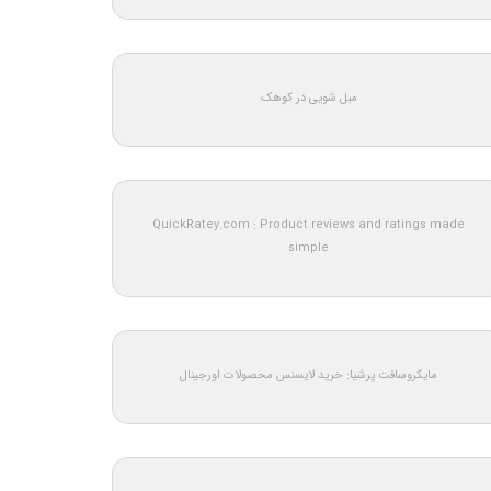
مبل شویی در کوهک
QuickRatey.com : Product reviews and ratings made
simple
مایکروسافت پرشیا: خرید لایسنس محصولات اورجینال