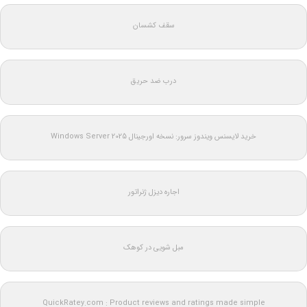
سقف کشسان
درب ضد حریق
خرید لایسنس ویندوز سرور: نسخه اورجینال Windows Server 2025
اجاره دیزل ژنراتور
مبل شویی در کوهک
QuickRatey.com : Product reviews and ratings made simple