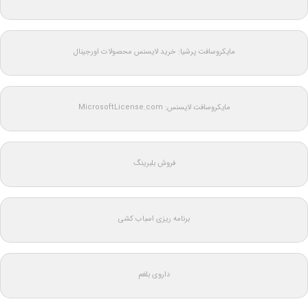
مایکروسافت پرشیا: خرید لایسنس محصولات اورجینال
مایکروسافت لایسنس: MicrosoftLicense.com
فروش بلبرینگ
برنامه ریزی اسباب کشی
داروی بلغم