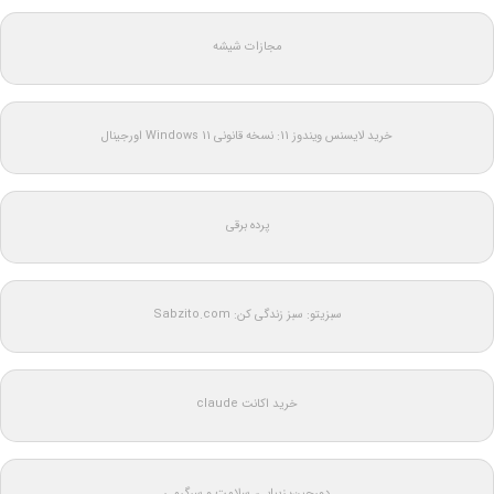
مجازات شیشه
خرید لایسنس ویندوز 11: نسخه قانونی Windows 11 اورجینال
پرده برقی
سبزیتو: سبز زندگی کن: Sabzito.com
خرید اکانت claude
دورجین؛ زیبایی، سلامت و سرگرمی