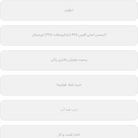
تراوین
لایسنس اصلی آفیس ۳۶۵ (مایکروسافت ۳۶۵) اورجینال
ریموت بلوتوثی فانتزی رنگی
خرید بلیط هواپیما
درب ضد آب
اخبار کسب و کار