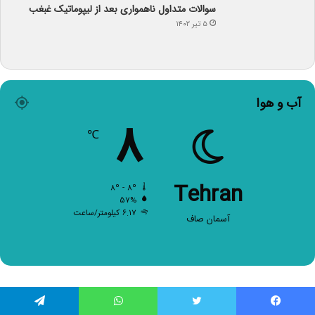
سوالات متداول ناهمواری بعد از لیپوماتیک غبغب
۵ تیر ۱۴۰۲
آب و هوا
۸
℃
Tehran
۸º - ۸º
۵۷%
۶.۱۷ کیلومتر/ساعت
آسمان صاف
فیس بوک
توییتر
واتس آپ
تلگرام