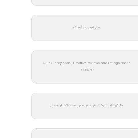
مبل شویی در کوهک
QuickRatey.com : Product reviews and ratings made
simple
مایکروسافت پرشیا: خرید لایسنس محصولات اورجینال