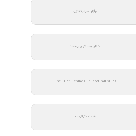
لوازم تحریر فانتزی
اکـتان بوسـتر چـیست؟
The Truth Behind Our Food Industries
خدمات ترانزیت