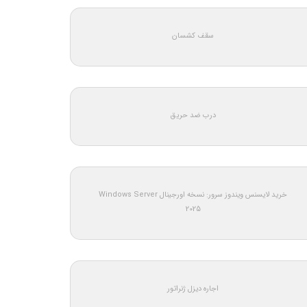
سقف کشسان
درب ضد حریق
خرید لایسنس ویندوز سرور: نسخه اورجینال Windows Server
2025
اجاره دیزل ژنراتور