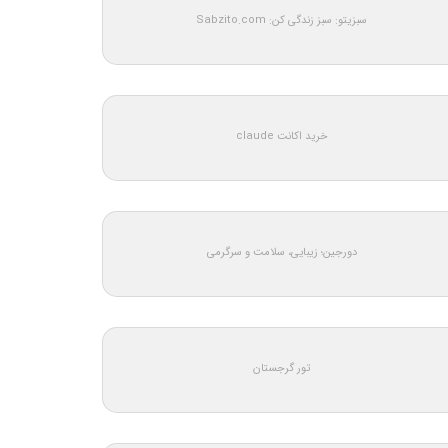
سبزیتو: سبز زندگی کن: Sabzito.com
خرید اکانت claude
دورجین؛ زیبایی، سلامت و سرگرمی
تور گرجستان