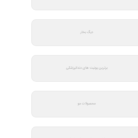
دیگ بخار
برترین یونیت های دندانپزشکی
محصولات مو