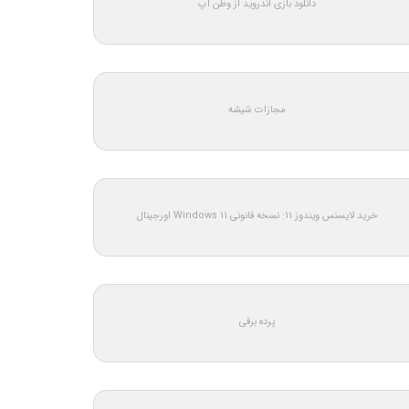
دانلود بازی اندروید از وطن اپ
مجازات شیشه
خرید لایسنس ویندوز 11: نسخه قانونی Windows 11 اورجینال
پرده برقی