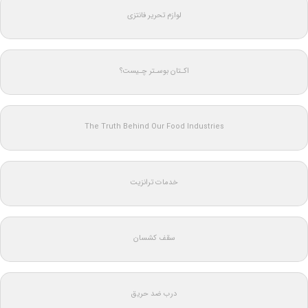
لوازم تحریر فانتزی
اکـتان بوسـتر چـیست؟
The Truth Behind Our Food Industries
خدمات ترانزیت
سقف کشسان
درب ضد حریق