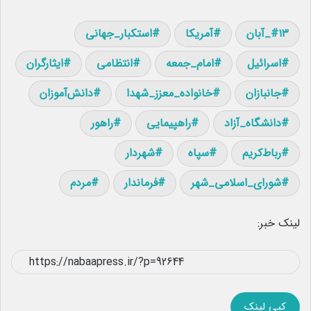
۱۳_آبان
آمریکا
استکبار_جهانی
اسرائیل
امام_جمعه
انتظامی
ایثارگران
جانبازان
خانواده_معزز_شهدا
دانش‌آموزان
دانشگاه_آزاد
راهپیمایی
راهور
رباط‌کریم
سپاه
شهردار
شورای_اسلامی_شهر
فرماندار
مردم
لینک خبر:
کپی لینک