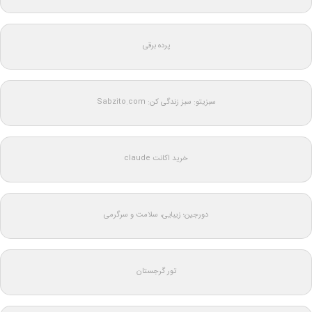
پرده برقی
سبزیتو: سبز زندگی کن: Sabzito.com
خرید اکانت claude
دورجین؛ زیبایی، سلامت و سرگرمی
تور گرجستان