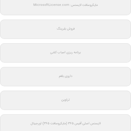
مایکروسافت لایسنس: MicrosoftLicense.com
فروش بلبرینگ
برنامه ریزی اسباب کشی
داروی بلغم
تراوین
لایسنس اصلی آفیس ۳۶۵ (مایکروسافت ۳۶۵) اورجینال