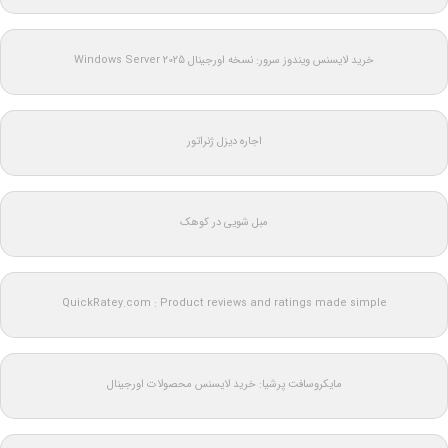
خرید لایسنس ویندوز سرور: نسخه اورجینال Windows Server 2025
اجاره دیزل ژنراتور
مبل شویی در کوهک
QuickRatey.com : Product reviews and ratings made simple
مایکروسافت پرشیا: خرید لایسنس محصولات اورجینال