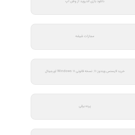
دانلود بازی اندروید از وطن اپ
مجازات شیشه
خرید لایسنس ویندوز 11: نسخه قانونی Windows 11 اورجینال
پرده برقی