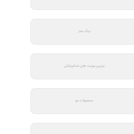
دیگ بخار
برترین یونیت های دندانپزشکی
محصولات مو