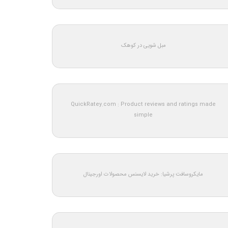
مبل شویی در کوهک
QuickRatey.com : Product reviews and ratings made
simple
مایکروسافت پرشیا: خرید لایسنس محصولات اورجینال