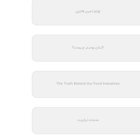
لوازم تحریر فانتزی
اکـتان بوسـتر چـیست؟
The Truth Behind Our Food Industries
خدمات ترانزیت