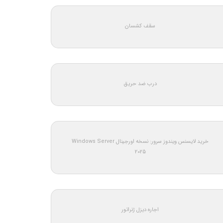
سقف کشسان
درب ضد حریق
خرید لایسنس ویندوز سرور: نسخه اورجینال Windows Server
2025
اجاره دیزل ژنراتور