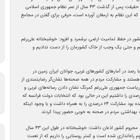
تبریک ایام الله دهه مبارکه فجر اظهار داشت: امروز در حقیقت پس از گذشت ۴۳ سال از عمر نظام جمهوری اسلامی
ی که این نظام به ارمغان آورده است، حرفی برای گفتن در مجامع
شور در حفظ تمامیت ارضی برشمرد و افزود: خوشبختانه علی‌رغم
یم و حتی یک وجب از خاک کشورمان را از دست ندادیم و
با رصد در آمارهای کشورهای غربی، جوانان ایران زمین در
۱ کشور اول دنیا مطرح هستند و مشارکت مردم در همه صحنه‌ها نشان‌گر رضایتمندی از
 ریاست جمهوری علی‌رغم کمرنگ نشان دادن رسانه‌های غربی و
تی که در این مورد صورت گرفت مشارکت ۵۰ درصدی را داشتیم این در حالی بود که انتخابات دولت فرانسه که
چند ماه قبل از برگزاری انتخابات در کشور ما انجام شده بود مشارکت ۲۴ درصدی را به همراه داشت و با وجود اینکه
ت بهداشتی مردم در صحنه به خوبی حضور پیدا کردند.
وی در مورد گازرسانی و امور زیربنایی روستاها و نقاط محروم کشور اذعان داشت: خوشبختانه در طول این ۴۳ سال
م راه‌اندازی شده است و کمتر روستایی را داریم که از نعمت