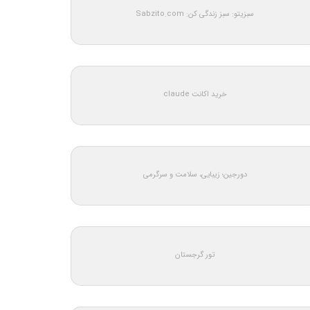
سبزیتو: سبز زندگی کن: Sabzito.com
خرید اکانت claude
دورجین؛ زیبایی، سلامت و سرگرمی
تور گرجستان