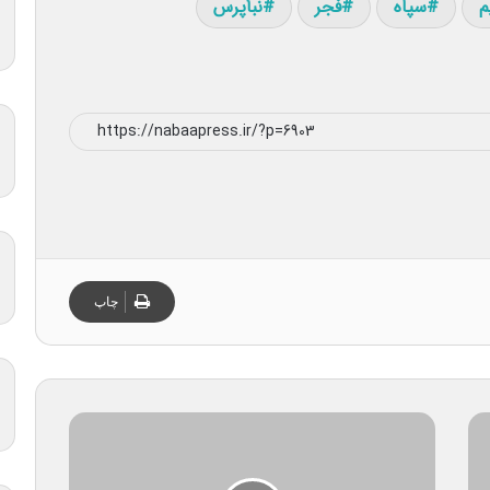
م
سپاه
فجر
نبأپرس
چاپ