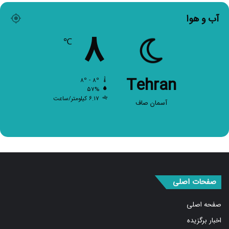
آب و هوا
۸
℃
Tehran
۸º - ۸º
۵۷%
۶.۱۷ کیلومتر/ساعت
آسمان صاف
صفحات اصلی
صفحه اصلی
اخبار برگزیده