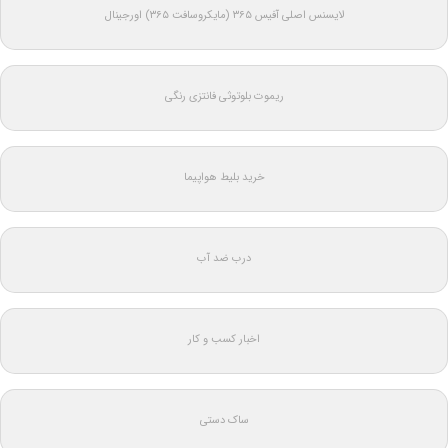
لایسنس اصلی آفیس ۳۶۵ (مایکروسافت ۳۶۵) اورجینال
ریموت بلوتوثی فانتزی رنگی
خرید بلیط هواپیما
درب ضد آب
اخبار کسب و کار
ساک دستی