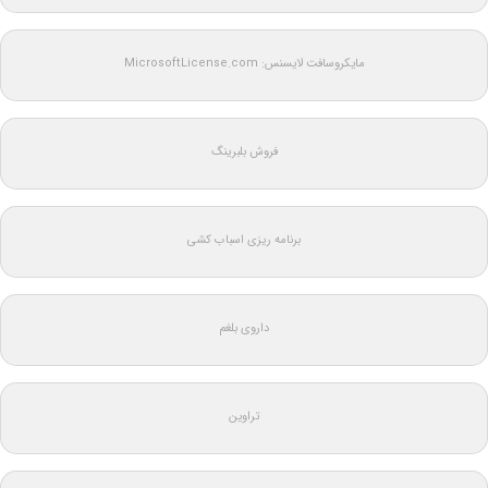
مایکروسافت لایسنس: MicrosoftLicense.com
فروش بلبرینگ
برنامه ریزی اسباب کشی
داروی بلغم
تراوین