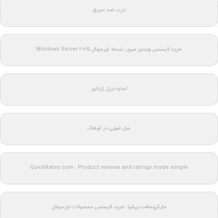
درب ضد حریق
خرید لایسنس ویندوز سرور: نسخه اورجینال Windows Server 2025
اجاره دیزل ژنراتور
مبل شویی در کوهک
QuickRatey.com : Product reviews and ratings made simple
مایکروسافت پرشیا: خرید لایسنس محصولات اورجینال