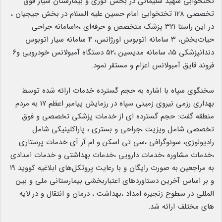
تختخوابی شهید سلیمانی در بخش گوری و بیمارستان سیار فوق
تخصصی ۱۲۸ تختخوابی امام حسین علیه السلام در بخش جیجیان ،
در این راستا ۳۲۱ پزشک متخصص و حرفه‌ای ،۱۰سامانه جراحی
حیات‌بخش، ۳ سامانه اتوبوس اورژانس، ۴ سامانه سیار اتوبوس
دندانپزشکی ۱۵، سامانه مدیسین ،۵۲ دستگاه آمبولانس خودرویی و۶
فروند قایق آمبولانس اعزام و مستقر نمود.
سخنگوی سپاه با اشاره به حجم گسترده خدمات ارائه شده توسط
بهداری رزمی نیروی زمینی سپاه در رزمایش پیامبر اعظم ۱۷ به مردم
منطقه گفت: حجم گسترده ای از خدمات پزشکی تخصصی و فوق
تخصصی شامل ویزیت ،جراحی و بستری ، پاراکلینیکی شامل
رادیولوژی، سونوگرافی ،سی تی اسکن و ام آر آی خدمات پرستاری
،خدمات مشاوره ،خدمات دارویی ،خدمات بهداشتی و خدمات امدادی
به مراجعین به صورت رایگان و با رعایت پروتکل‌های ابلاغیه کووید ۱۹
و بر اساس آخرین دستاوردهای اعتباربخشی بیمارستانی ملی و بین
المللی در سطوح زنجیره امداد ،بهداشت ، درمان و انتقال و در لایه
های مختلف ارائه شد.