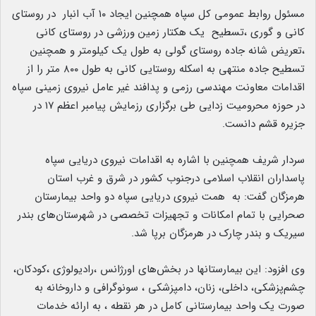
مسئول روابط عمومی کل سپاه همچنین ایجاد ۱۰ آب انبار در روستای
کانی و گوری ،تسطیح یک هکتار زمین ورزشی در روستای کانی
،تعریض شانه جاده روستای گولی به طول یک کیلومتر و همچنین
تسطیح جاده منتهی به اسکله روستایی کانی به طول ۸۰۰ متر را از
اقدامات معاونت مهندسی رزمی و پدافند غیر عامل نیروی زمینی سپاه
در حوزه محرومیت زدایی طی برگزاری رزمایش پیامبر اعظم ۱۷ در
جزیره قشم دانست.
سردار شریف همچنین با اشاره به اقدامات نیروی دریایی سپاه
پاسداران انقلاب اسلامی درجنوب کشور در شرق و غرب استان
هرمزگان گفت: به همت نیروی دریایی سپاه دو واحد بیمارستان
صحرایی با تمام امکانات و تجهیزات تخصصی در شهرستان‌های بندر
سیریک و بندر چارک در هرمزگان برپا شد.
وی افزود: این بیمارستانها در بخش‌های اورژانس ،رادیولوژی ،کودکان،
چشم‌پزشکی، داخلی، زنان، دامپزشکی ، سونوگرافی و داروخانه به
صورت یک واحد بیمارستانی کامل در هر نقطه ، به ارائه خدمات