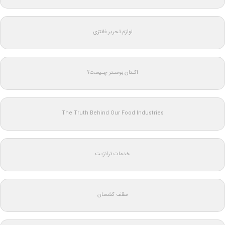
لوازم تحریر فانتزی
اکـتان بوسـتر چـیست؟
The Truth Behind Our Food Industries
خدمات ترانزیت
سقف کشسان