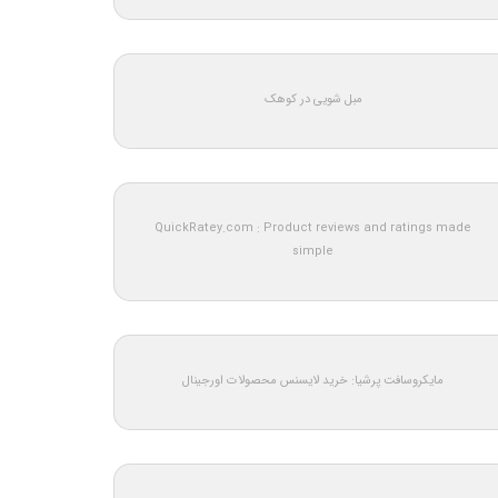
مبل شویی در کوهک
QuickRatey.com : Product reviews and ratings made
simple
مایکروسافت پرشیا: خرید لایسنس محصولات اورجینال