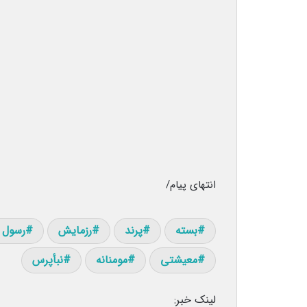
انتهای پیام/
بسته
پرند
رزمایش
رسول 
معیشتی
مومنانه
نبأپرس
لینک خبر: