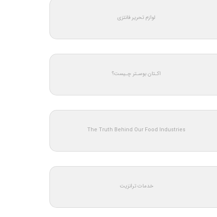
لوازم تحریر فانتزی
اکـتان بوسـتر چـیست؟
The Truth Behind Our Food Industries
خدمات ترانزیت