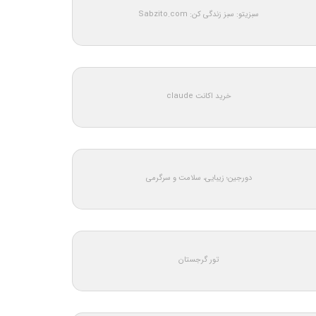
سبزیتو: سبز زندگی کن: Sabzito.com
خرید اکانت claude
دورجین؛ زیبایی، سلامت و سرگرمی
تور گرجستان