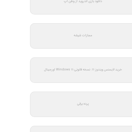
دانلود بازی اندروید از وطن اپ
مجازات شیشه
خرید لایسنس ویندوز 11: نسخه قانونی Windows 11 اورجینال
پرده برقی