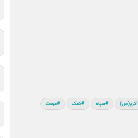
اکرم(ص)
سپاه
کمک
مبعث