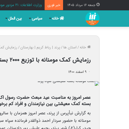
وزارت اطلاعات: ۲۱ مزدور موساد و ۴ شرور مسلح در کرمان بازداشت شدند
جمعه ۱۶ مرداد ۱۴۰۵
خبر فوری
خانه
سیاسی
بین الملل
خانه
/
استان ها
/
پرند | رباط کریم | بهارستان
/
رزمایش کمک مومنانه با توزیع
رزمایش کمک مومنانه با توزیع ۲۰۰۰ بسته معیشتی در پرند برگزار شد + تصاویر
۹ اسفند ۱۴۰۰
بسته کمک معیشتی بین نیازمندان و افراد کم برخور
به گزارش نبأپرس از پرند، عصر امروز همزمان با س
مومنانه با حضور سردار احمد ذوالقدر فرمانده سپاه 
حیدر کرار(ع) شهر پرند، رحیم علیش پور دادستان عمو