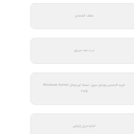
سقف کشسان
درب ضد حریق
خرید لایسنس ویندوز سرور: نسخه اورجینال Windows Server
2025
اجاره دیزل ژنراتور