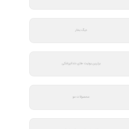
دیگ بخار
برترین یونیت های دندانپزشکی
محصولات مو