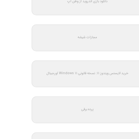
دانلود بازی اندروید از وطن اپ
مجازات شیشه
خرید لایسنس ویندوز 11: نسخه قانونی Windows 11 اورجینال
پرده برقی