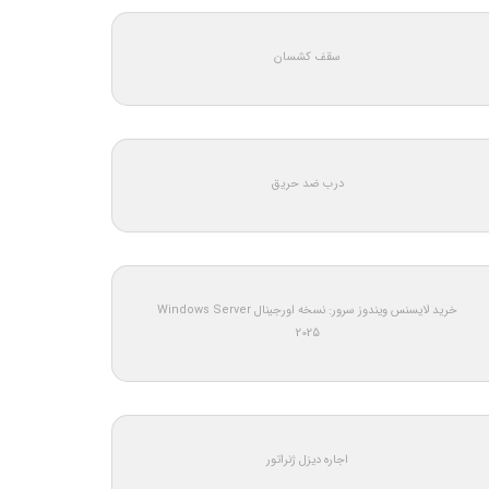
سقف کشسان
درب ضد حریق
خرید لایسنس ویندوز سرور: نسخه اورجینال Windows Server
2025
اجاره دیزل ژنراتور