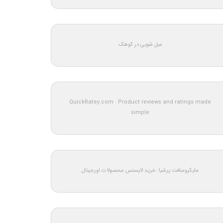
مبل شویی در کوهک
QuickRatey.com : Product reviews and ratings made
simple
مایکروسافت پرشیا: خرید لایسنس محصولات اورجینال