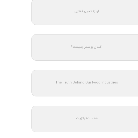
لوازم تحریر فانتزی
اکـتان بوسـتر چـیست؟
The Truth Behind Our Food Industries
خدمات ترانزیت