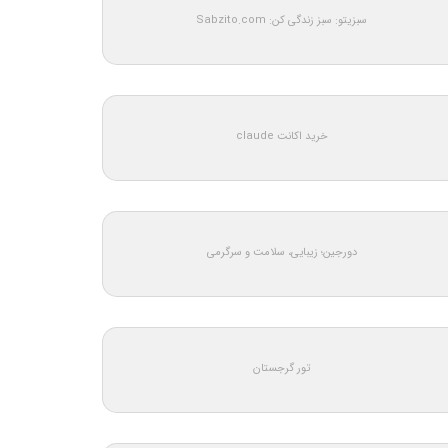
سبزیتو: سبز زندگی کن: Sabzito.com
خرید اکانت claude
دورجین؛ زیبایی، سلامت و سرگرمی
تور گرجستان