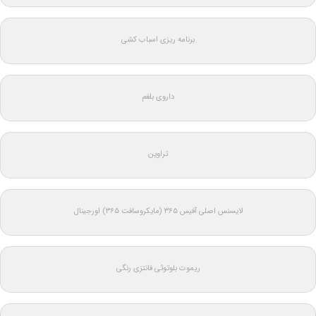
برنامه ریزی اسباب کشی
داروی بلغم
تراوین
لایسنس اصلی آفیس ۳۶۵ (مایکروسافت ۳۶۵) اورجینال
ریموت بلوتوثی فانتزی رنگی