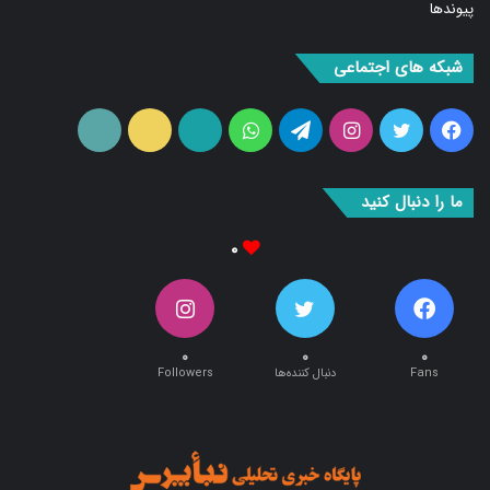
شبکه های اجتماعی
فیس
توییتر
اینستاگرام
تلگرام
واتس
آپارات
ایتا
RSS
بوک
آپ
ما را دنبال کنید
۰
۰
۰
۰
Fans
دنبال کننده‌ها
Followers