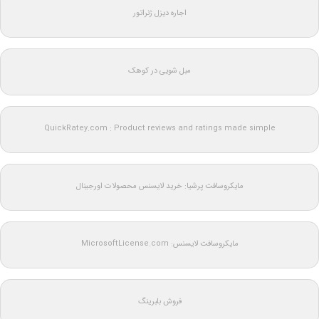
اجاره دیزل ژنراتور
مبل شویی در کوهک
QuickRatey.com : Product reviews and ratings made simple
مایکروسافت پرشیا: خرید لایسنس محصولات اورجینال
مایکروسافت لایسنس: MicrosoftLicense.com
فروش بلبرینگ