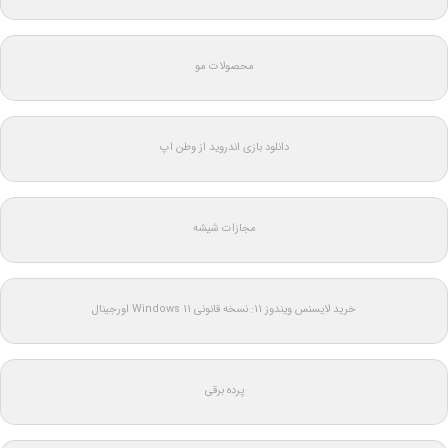
محصولات مو
دانلود بازی اندروید از وطن اپ
مجازات شیشه
خرید لایسنس ویندوز 11: نسخه قانونی Windows 11 اورجینال
پرده برقی