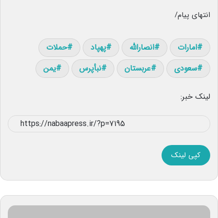
انتهای پیام/
امارات
انصارالله
پهپاد
حملات
سعودی
عربستان
نبأپرس
یمن
لینک خبر:
کپی لینک