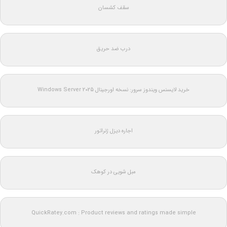
سقف کشسان
درب ضد حریق
خرید لایسنس ویندوز سرور: نسخه اورجینال Windows Server 2025
اجاره دیزل ژنراتور
مبل شویی در کوهک
QuickRatey.com : Product reviews and ratings made simple