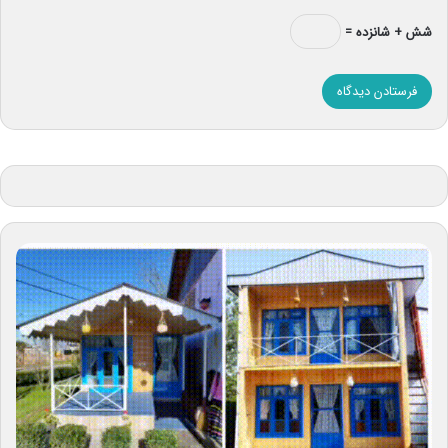
شش + شانزده =