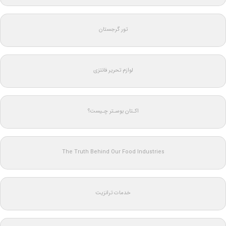
تور گرجستان
لوازم تحریر فانتزی
اکـتان بوسـتر چـیست؟
The Truth Behind Our Food Industries
خدمات ترانزیت