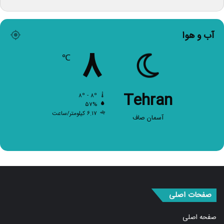
آب و هوا
۸
℃
Tehran
۸º - ۸º
۵۷%
۶.۱۷ کیلومتر/ساعت
آسمان صاف
صفحات اصلی
صفحه اصلی