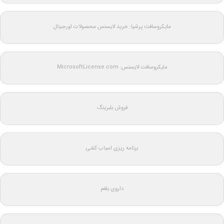
مایکروسافت پرشیا: خرید لایسنس محصولات اورجینال
مایکروسافت لایسنس: MicrosoftLicense.com
فروش بلبرینگ
برنامه ریزی اسباب کشی
داروی بلغم