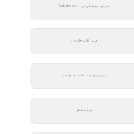
سبزیتو: سبز زندگی کن: Sabzito.com
خرید اکانت claude
دورجین؛ زیبایی، سلامت و سرگرمی
تور گرجستان