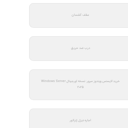
سقف کشسان
درب ضد حریق
خرید لایسنس ویندوز سرور: نسخه اورجینال Windows Server
2025
اجاره دیزل ژنراتور