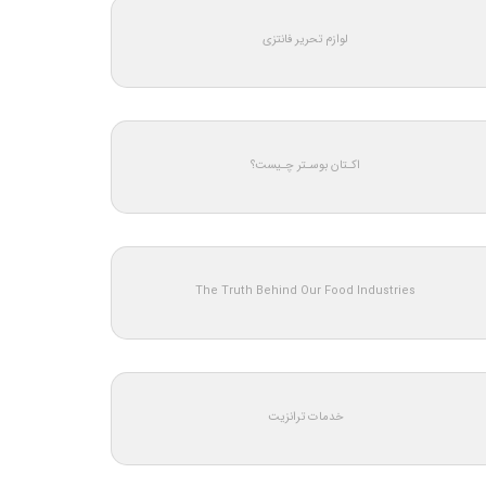
لوازم تحریر فانتزی
اکـتان بوسـتر چـیست؟
The Truth Behind Our Food Industries
خدمات ترانزیت