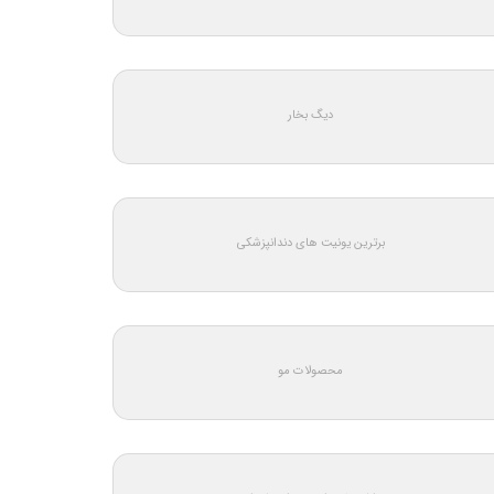
دیگ بخار
برترین یونیت های دندانپزشکی
محصولات مو