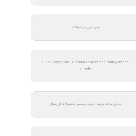
مبل شویی در کوهک
QuickRatey.com : Product reviews and ratings made
simple
مایکروسافت پرشیا: خرید لایسنس محصولات اورجینال