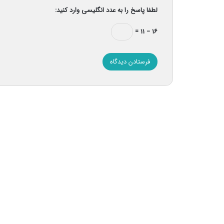
لطفا پاسخ را به عدد انگلیسی وارد کنید:
۱۶ − ۱۱ =