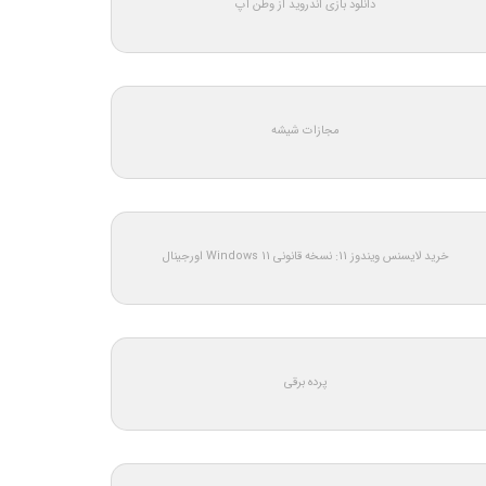
دانلود بازی اندروید از وطن اپ
مجازات شیشه
خرید لایسنس ویندوز 11: نسخه قانونی Windows 11 اورجینال
پرده برقی