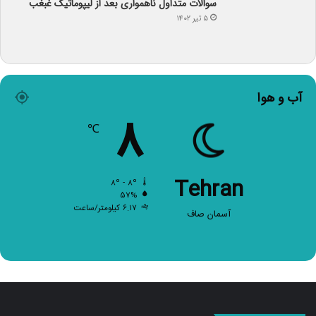
سوالات متداول ناهمواری بعد از لیپوماتیک غبغب
۵ تیر ۱۴۰۲
آب و هوا
۸
℃
Tehran
۸º - ۸º
۵۷%
۶.۱۷ کیلومتر/ساعت
آسمان صاف
صفحات اصلی