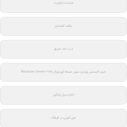
خدمات ترانزیت
سقف کشسان
درب ضد حریق
خرید لایسنس ویندوز سرور: نسخه اورجینال Windows Server 2025
اجاره دیزل ژنراتور
مبل شویی در کوهک