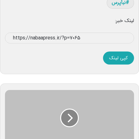
نبأپرس
لینک خبر:
کپی لینک