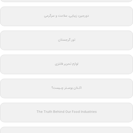
دورجین؛ زیبایی، سلامت و سرگرمی
تور گرجستان
لوازم تحریر فانتزی
اکـتان بوسـتر چـیست؟
The Truth Behind Our Food Industries