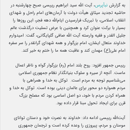
به گزارش
نبأپرس
، آیت الله سید ابراهیم رییسی صبح چهارشنبه در
حاشیه تجدید میثاق هیأت دولت با آرمان‌های امام راحل و شهدای
انقلاب اسلامی، با تبریک فرارسیدن ایام‌الله دهه فجر، این روزها را
بسیار با برکت عنوان کرد و همچنین با عرض تسلیت درگذشت عالم
جلیل القدر و فقیه وارسته آیت الله صافی گلپایگانی، گفت: امیدوارم
خداوند متعال ایشان، امام بزرگوار و همه شهدای گرانقدر را سر سفره
امام علی(ع) مهمان کند و عاقبت همه ما را ختم به خیر کند.
رییس جمهور افزود: روح بلند امام (ره) بزرگوار گواه و ناظر اعمال
ماست. آنچه از سیره و سلوک بنیانگذار نظام جمهوری اسلامی
می‌شناسیم توجه به مردم است. توکل به خدا و همراهی با
مردم همواره دو محور برای عالمان دینی بوده است. توکل به خدا و
همراه کردن مردم با خود، دو اصل اساسی بود که مصلح بزرگ
قرن برای ایجاد تحول مبنا قرار داده بود.
آیت‌الله رییسی ادامه داد: خداوند به نصرت خود و دستان توانای
مومنان و مردم، پیروزی را وعده کرده است و ترجمان جمهوری