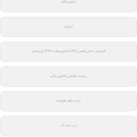
داروی بلغم
تراوین
لایسنس اصلی آفیس ۳۶۵ (مایکروسافت ۳۶۵) اورجینال
ریموت بلوتوثی فانتزی رنگی
خرید بلیط هواپیما
درب ضد آب