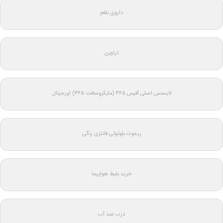
داروی بلغم
تراوین
لایسنس اصلی آفیس ۳۶۵ (مایکروسافت ۳۶۵) اورجینال
ریموت بلوتوثی فانتزی رنگی
خرید بلیط هواپیما
درب ضد آب