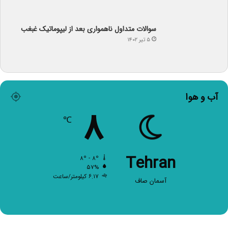
سوالات متداول ناهمواری بعد از لیپوماتیک غبغب
۵ تیر ۱۴۰۲
آب و هوا
۸
℃
Tehran
۸º - ۸º
۵۷%
۶.۱۷ کیلومتر/ساعت
آسمان صاف