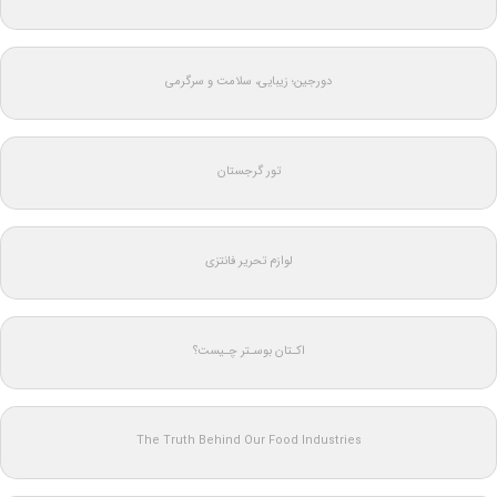
دورجین؛ زیبایی، سلامت و سرگرمی
تور گرجستان
لوازم تحریر فانتزی
اکـتان بوسـتر چـیست؟
The Truth Behind Our Food Industries