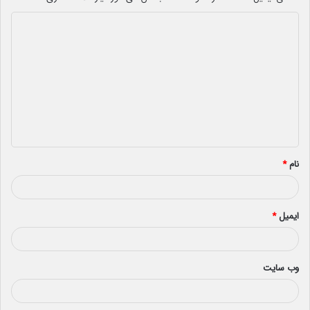
د
ی
د
گ
ا
ه
*
نام
*
ایمیل
*
وب‌ سایت