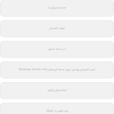
خدمات ترانزیت
سقف کشسان
درب ضد حریق
خرید لایسنس ویندوز سرور: نسخه اورجینال Windows Server 2025
اجاره دیزل ژنراتور
مبل شویی در کوهک