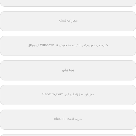
مجازات شیشه
خرید لایسنس ویندوز 11: نسخه قانونی Windows 11 اورجینال
پرده برقی
سبزیتو: سبز زندگی کن: Sabzito.com
خرید اکانت claude