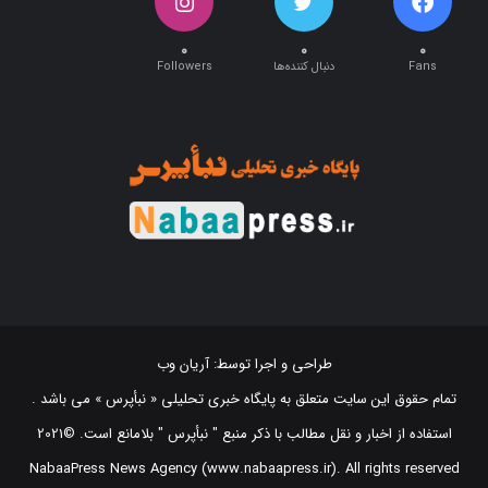
۰
۰
۰
Fans
دنبال کننده‌ها
Followers
طراحی و اجرا توسط:
آریان وب
تمام حقوق این سایت متعلق به پایگاه خبری تحلیلی « نبأپرس » می باشد .
استفاده از اخبار و نقل مطالب با ذکر منبع "‌ نبأپرس " بلامانع است. ©2021
NabaaPress News Agency (www.nabaapress.ir). All rights reserved
طراحی و اجرا توسط آریان وب!