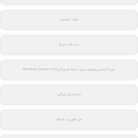
سقف کشسان
درب ضد حریق
خرید لایسنس ویندوز سرور: نسخه اورجینال Windows Server 2025
اجاره دیزل ژنراتور
مبل شویی در کوهک