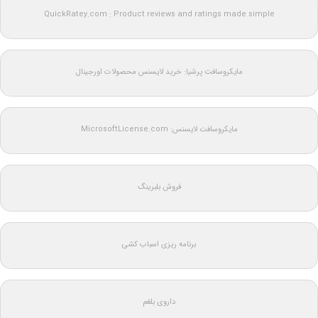
QuickRatey.com : Product reviews and ratings made simple
مایکروسافت پرشیا: خرید لایسنس محصولات اورجینال
مایکروسافت لایسنس: MicrosoftLicense.com
فروش بلبرینگ
برنامه ریزی اسباب کشی
داروی بلغم