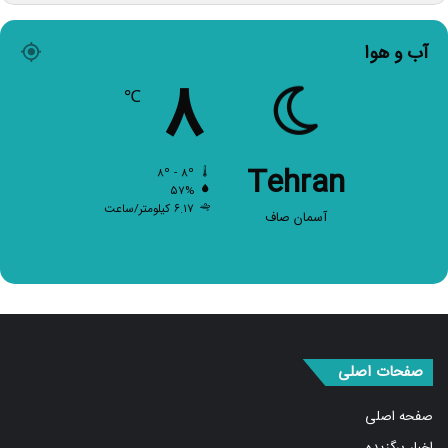
آب و هوا
۸
℃
Tehran
۸º - ۸º
۵۷%
۶.۱۷ کیلومتر/ساعت
آسمان صاف
صفحات اصلی
صفحه اصلی
اخبار برگزیده