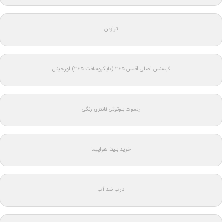
تراوین
لایسنس اصلی آفیس ۳۶۵ (مایکروسافت ۳۶۵) اورجینال
ریموت بلوتوثی فانتزی رنگی
خرید بلیط هواپیما
درب ضد آب