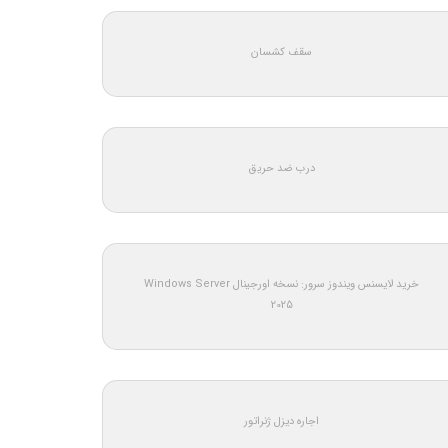
سقف کشسان
درب ضد حریق
خرید لایسنس ویندوز سرور: نسخه اورجینال Windows Server
2025
اجاره دیزل ژنراتور