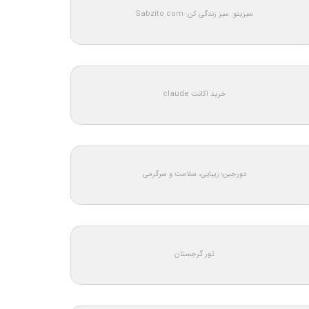
سبزیتو: سبز زندگی کن: Sabzito.com
خرید اکانت claude
دورجین؛ زیبایی، سلامت و سرگرمی
تور گرجستان