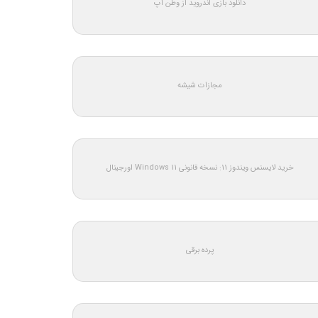
دانلود بازی اندروید از وطن اپ
مجازات شیشه
خرید لایسنس ویندوز 11: نسخه قانونی Windows 11 اورجینال
پرده برقی