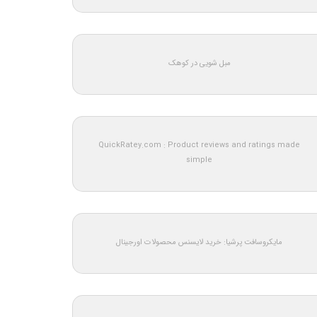
مبل شویی در کوهک
QuickRatey.com : Product reviews and ratings made
simple
مایکروسافت پرشیا: خرید لایسنس محصولات اورجینال