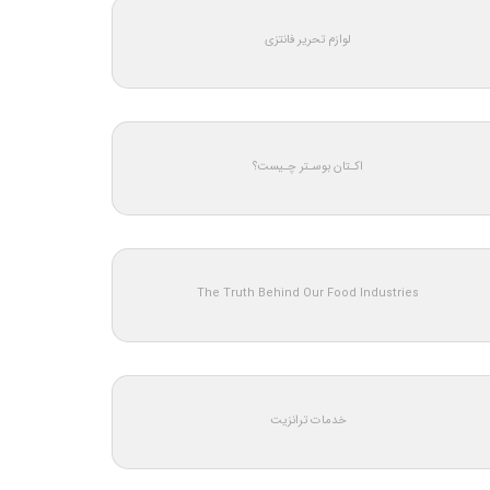
لوازم تحریر فانتزی
اکـتان بوسـتر چـیست؟
The Truth Behind Our Food Industries
خدمات ترانزیت