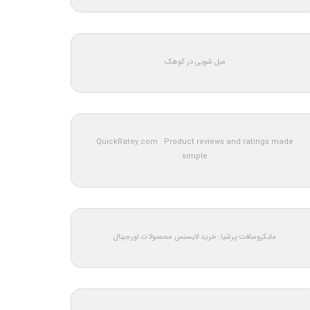
مبل شویی در کوهک
QuickRatey.com : Product reviews and ratings made
simple
مایکروسافت پرشیا: خرید لایسنس محصولات اورجینال