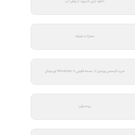
دانلود بازی اندروید از وطن اپ
مجازات شیشه
خرید لایسنس ویندوز 11: نسخه قانونی Windows 11 اورجینال
پرده برقی