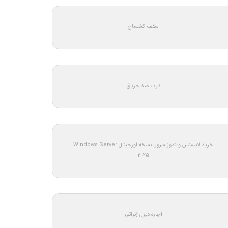
سقف کشسان
درب ضد حریق
خرید لایسنس ویندوز سرور: نسخه اورجینال Windows Server
2025
اجاره دیزل ژنراتور