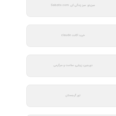
سبزیتو: سبز زندگی کن: Sabzito.com
خرید اکانت claude
دورجین؛ زیبایی، سلامت و سرگرمی
تور گرجستان