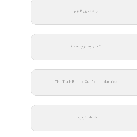
لوازم تحریر فانتزی
اکـتان بوسـتر چـیست؟
The Truth Behind Our Food Industries
خدمات ترانزیت