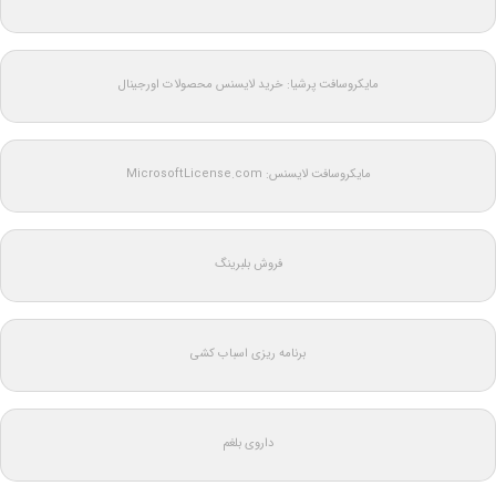
مایکروسافت پرشیا: خرید لایسنس محصولات اورجینال
مایکروسافت لایسنس: MicrosoftLicense.com
فروش بلبرینگ
برنامه ریزی اسباب کشی
داروی بلغم