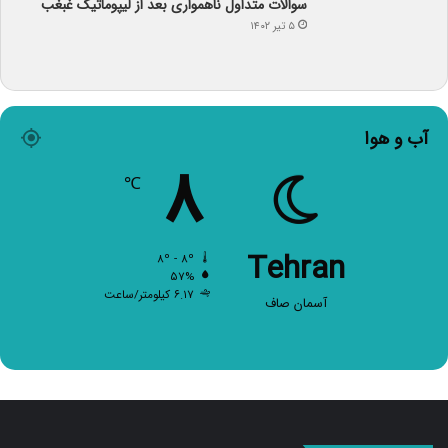
۵ تیر ۱۴۰۲
آب و هوا
۸
℃
Tehran
۸º - ۸º
۵۷%
۶.۱۷ کیلومتر/ساعت
آسمان صاف
صفحات اصلی