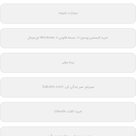
مجازات شیشه
خرید لایسنس ویندوز 11: نسخه قانونی Windows 11 اورجینال
پرده برقی
سبزیتو: سبز زندگی کن: Sabzito.com
خرید اکانت claude