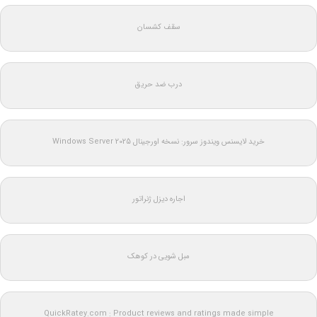
سقف کشسان
درب ضد حریق
خرید لایسنس ویندوز سرور: نسخه اورجینال Windows Server 2025
اجاره دیزل ژنراتور
مبل شویی در کوهک
QuickRatey.com : Product reviews and ratings made simple