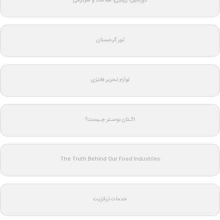
دورجین؛ زیبایی، سلامت و سرگرمی
تور گرجستان
لوازم تحریر فانتزی
اکـتان بوسـتر چـیست؟
The Truth Behind Our Food Industries
خدمات ترانزیت