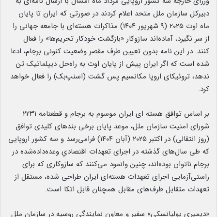
وزرای خارجه سه کشور اروپایی مرداد ماه امسال با ارسال نامه‌ای به
دبیرکل سازمان ملل متحد اعلام کردند در صورتی که ایران تا پایان
ماه اوت ۲۰۲۵ (۹ شهریور ۱۴۰۴) مذاکرات هسته‌ای با جامعه جهانی را
از سر نگیرد، آماده‌اند سازوکار «بازگشت خودکار تحریم‌ها» را فعال
کنند. در این نامه بدون تعیین طرف مقصر وضعیت کنونی برجام، ادعا
شده است که اگر ایران پیش از پایان اوت به راه‌حل دیپلماتیک تن
ندهد، تروئیکای اروپا مکانسیم پس گشت (اسنپ‌بک) را فعال خواهد
کرد.
بر اساس توافق هسته ای ایران موسوم به برجام و قطعنامه ۲۲۳۱
شورای امنیت سازمان ملل، موعد پایان برخی بندهای کلیدی توافق
(روز انتقالی) در اکتبر ۲۰۲۵ (آبان ۱۴۰۴) فرامی‌رسد و سه کشور اروپایی
که طی سال‌های گذشته در اجرای تعهدات اقتصادیِ وعده‌داده‌شده در
برجام ناتوان بوده‌اند، چنین وانمود می‌کنند که سازوکاری که برای
راستی‌آزمایی اجرای تعهدات هسته‌ای ایران طراحی شده، مستقل از
تعهدات متقابل طرف‌های مقابل همچنان قابل اتکا است.
«دیمیری پولیانسکی» سفیر و معاون نمایندگی روسیه در سازمان ملل