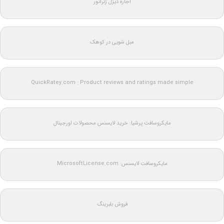
اجاره دیزل ژنراتور
مبل شویی در کوهک
QuickRatey.com : Product reviews and ratings made simple
مایکروسافت پرشیا: خرید لایسنس محصولات اورجینال
مایکروسافت لایسنس: MicrosoftLicense.com
فروش بلبرینگ