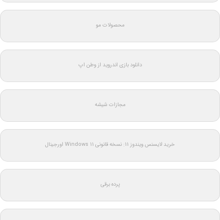
محصولات مو
دانلود بازی اندروید از وطن اپ
مجازات شیشه
خرید لایسنس ویندوز 11: نسخه قانونی Windows 11 اورجینال
پرده برقی