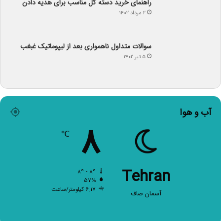
راهنمای خرید دسته گل مناسب برای هدیه دادن
۲ مرداد ۱۴۰۲
سوالات متداول ناهمواری بعد از لیپوماتیک غبغب
۵ تیر ۱۴۰۲
آب و هوا
۸
℃
Tehran
۸º - ۸º
۵۷%
۶.۱۷ کیلومتر/ساعت
آسمان صاف