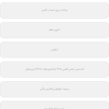
برنامه ریزی اسباب کشی
داروی بلغم
تراوین
لایسنس اصلی آفیس ۳۶۵ (مایکروسافت ۳۶۵) اورجینال
ریموت بلوتوثی فانتزی رنگی
خرید بلیط هواپیما