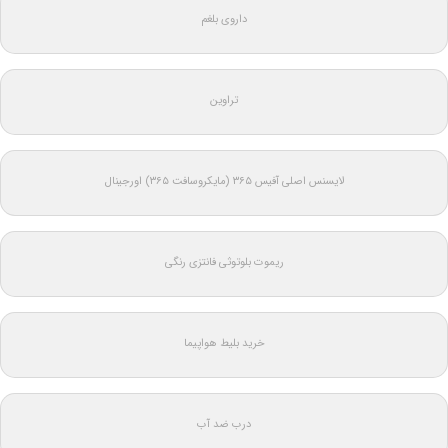
داروی بلغم
تراوین
لایسنس اصلی آفیس ۳۶۵ (مایکروسافت ۳۶۵) اورجینال
ریموت بلوتوثی فانتزی رنگی
خرید بلیط هواپیما
درب ضد آب