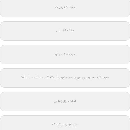
خدمات ترانزیت
سقف کشسان
درب ضد حریق
خرید لایسنس ویندوز سرور: نسخه اورجینال Windows Server 2025
اجاره دیزل ژنراتور
مبل شویی در کوهک