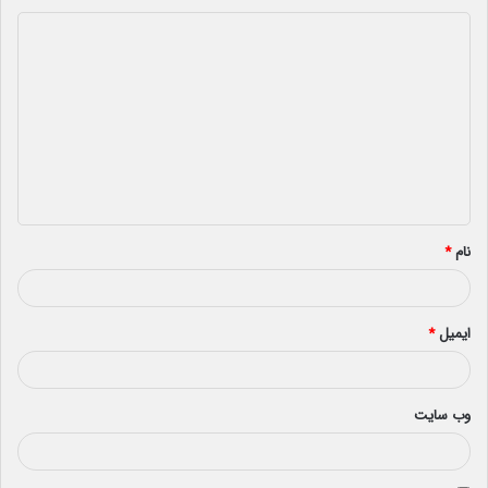
د
ی
د
گ
ا
ه
*
نام
*
ایمیل
*
وب‌ سایت