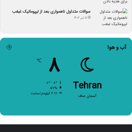
سوالات متداول ناهمواری بعد از لیپوماتیک غبغب
۵ تیر ۱۴۰۲
آب و هوا
۸
℃
Tehran
۸º - ۸º
۵۷%
۶.۱۷ کیلومتر/ساعت
آسمان صاف