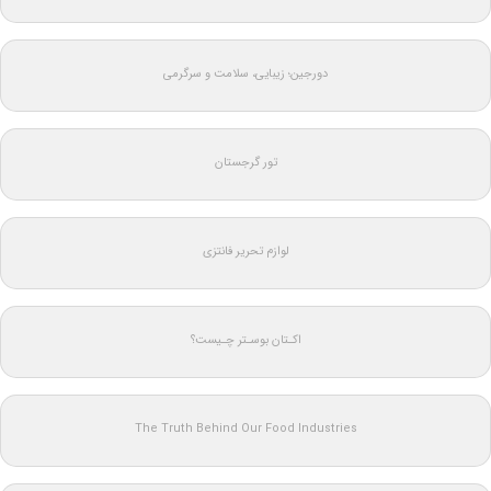
دورجین؛ زیبایی، سلامت و سرگرمی
تور گرجستان
لوازم تحریر فانتزی
اکـتان بوسـتر چـیست؟
The Truth Behind Our Food Industries