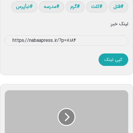
قتل
کلت
گرم
مدرسه
نبأپرس
لینک خبر:
کپی لینک