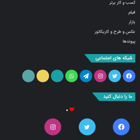
فیلم
بازار
عکس و طرح و کاریکاتور
پیوندها
شبکه های اجتماعی
فیس
توییتر
اینستاگرام
تلگرام
واتس
آپارات
ایتا
RSS
بوک
آپ
ما را دنبال کنید
۰
۰
۰
۰
Fans
دنبال کننده‌ها
Followers