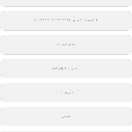
مایکروسافت لایسنس: MicrosoftLicense.com
فروش بلبرینگ
برنامه ریزی اسباب کشی
داروی بلغم
تراوین