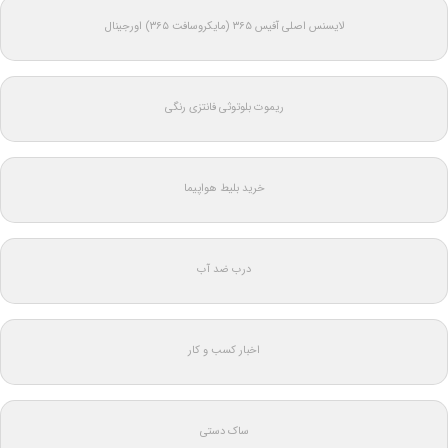
لایسنس اصلی آفیس ۳۶۵ (مایکروسافت ۳۶۵) اورجینال
ریموت بلوتوثی فانتزی رنگی
خرید بلیط هواپیما
درب ضد آب
اخبار کسب و کار
ساک دستی