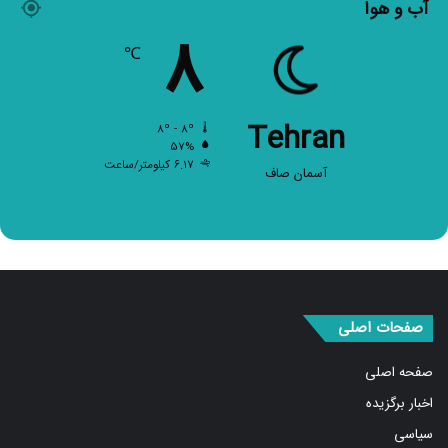
۸
℃
Tehran
۸º - ۸º
۵۷%
۶.۱۷ کیلومتر/ساعت
آسمان صاف
صفحات اصلی
صفحه اصلی
اخبار برگزیده
سیاسی
بین الملل