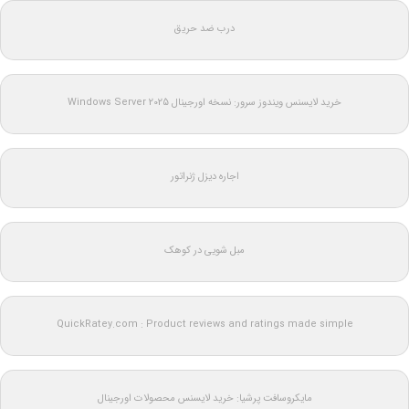
درب ضد حریق
خرید لایسنس ویندوز سرور: نسخه اورجینال Windows Server 2025
اجاره دیزل ژنراتور
مبل شویی در کوهک
QuickRatey.com : Product reviews and ratings made simple
مایکروسافت پرشیا: خرید لایسنس محصولات اورجینال