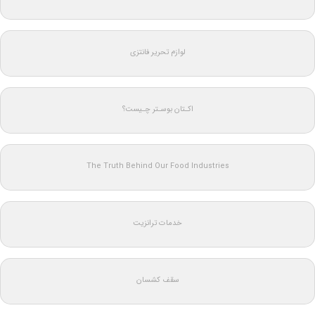
لوازم تحریر فانتزی
اکـتان بوسـتر چـیست؟
The Truth Behind Our Food Industries
خدمات ترانزیت
سقف کشسان