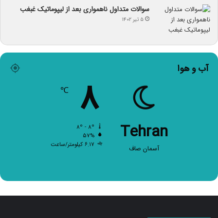
سوالات متداول ناهمواری بعد از لیپوماتیک غبغب
۵ تیر ۱۴۰۲
آب و هوا
۸
℃
Tehran
۸º - ۸º
۵۷%
۶.۱۷ کیلومتر/ساعت
آسمان صاف