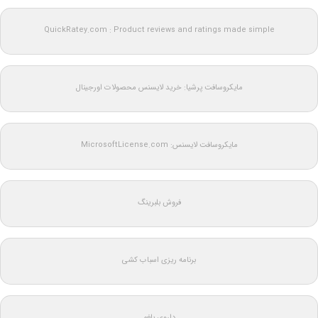
QuickRatey.com : Product reviews and ratings made simple
مایکروسافت پرشیا: خرید لایسنس محصولات اورجینال
مایکروسافت لایسنس: MicrosoftLicense.com
فروش بلبرینگ
برنامه ریزی اسباب کشی
داروی بلغم