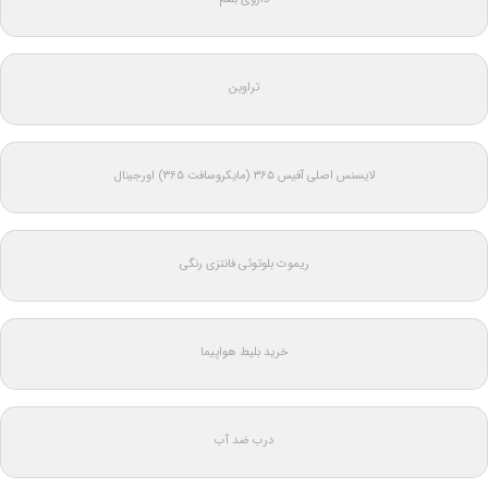
تراوین
لایسنس اصلی آفیس ۳۶۵ (مایکروسافت ۳۶۵) اورجینال
ریموت بلوتوثی فانتزی رنگی
خرید بلیط هواپیما
درب ضد آب