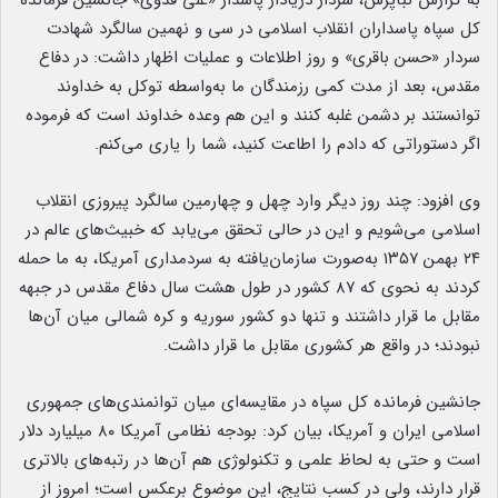
به گزارش نبأپرس، سردار دریادار پاسدار «علی فدوی» جانشین فرمانده
کل سپاه پاسداران انقلاب اسلامی در سی و نهمین سالگرد شهادت
سردار «حسن باقری» و روز اطلاعات و عملیات اظهار داشت: در دفاع
مقدس، بعد از مدت کمی رزمندگان ما به‌واسطه توکل به خداوند
توانستند بر دشمن غلبه کنند و این هم وعده خداوند است که فرموده
اگر دستوراتی که دادم را اطاعت کنید، شما را یاری می‌کنم.
وی افزود: چند روز دیگر وارد چهل و چهارمین سالگرد پیروزی انقلاب
اسلامی می‌شویم و این در حالی تحقق می‌یابد که خبیث‌های عالم در
۲۴ بهمن ۱۳۵۷ به‌صورت سازمان‌یافته به سردمداری آمریکا، به ما حمله
کردند به نحوی که ۸۷ کشور در طول هشت سال دفاع مقدس در جبهه
مقابل ما قرار داشتند و تنها دو کشور سوریه و کره شمالی میان آن‌ها
نبودند؛ در واقع هر کشوری مقابل ما قرار داشت.
جانشین فرمانده کل سپاه در مقایسه‌ای میان توانمندی‌های جمهوری
اسلامی ایران و آمریکا، بیان کرد: بودجه نظامی آمریکا ۸۰ میلیارد دلار
است و حتی به لحاظ علمی و تکنولوژی هم آن‌ها در رتبه‌های بالاتری
قرار دارند، ولی در کسب نتایج، این موضوع برعکس است؛ امروز از