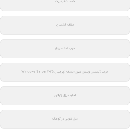
خدمات ترانزیت
سقف کشسان
درب ضد حریق
خرید لایسنس ویندوز سرور: نسخه اورجینال Windows Server 2025
اجاره دیزل ژنراتور
مبل شویی در کوهک