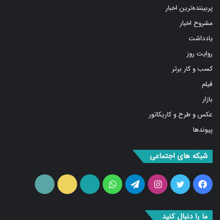
پربیننده‌ترین اخبار
مشروح اخبار
یادداشت
روایت روز
کسب و کار برتر
فیلم
بازار
عکس و طرح و کاریکاتور
پیوندها
شبکه های اجتماعی
فیس
توییتر
اینستاگرام
تلگرام
واتس
آپارات
ایتا
RSS
بوک
آپ
ما را دنبال کنید