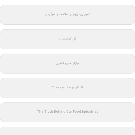
دورجین؛ زیبایی، سلامت و سرگرمی
تور گرجستان
لوازم تحریر فانتزی
اکـتان بوسـتر چـیست؟
The Truth Behind Our Food Industries