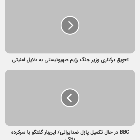
تعویق برکناری وزیر جنگ رژیم صهیونیستی به دلایل امنیتی
BBC در حال تکمیل پازل ضدایرانی/ این‌بار گفتگو با سرکرده
پژاک