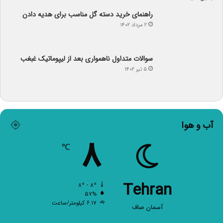
راهنمای خرید دسته گل مناسب برای هدیه دادن
۲ مرداد ۱۴۰۲
سوالات متداول ناهمواری بعد از لیپوماتیک غبغب
۵ تیر ۱۴۰۲
آب و هوا
۸
℃
Tehran
۸º - ۸º
۵۷%
۶.۱۷ کیلومتر/ساعت
آسمان صاف