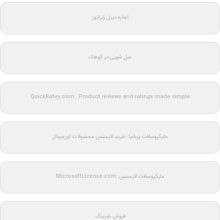
اجاره دیزل ژنراتور
مبل شویی در کوهک
QuickRatey.com : Product reviews and ratings made simple
مایکروسافت پرشیا: خرید لایسنس محصولات اورجینال
مایکروسافت لایسنس: MicrosoftLicense.com
فروش بلبرینگ