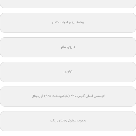
برنامه ریزی اسباب کشی
داروی بلغم
تراوین
لایسنس اصلی آفیس ۳۶۵ (مایکروسافت ۳۶۵) اورجینال
ریموت بلوتوثی فانتزی رنگی