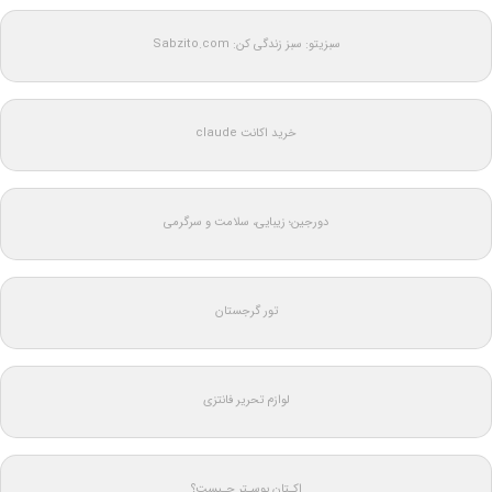
سبزیتو: سبز زندگی کن: Sabzito.com
خرید اکانت claude
دورجین؛ زیبایی، سلامت و سرگرمی
تور گرجستان
لوازم تحریر فانتزی
اکـتان بوسـتر چـیست؟