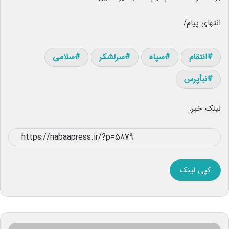
انتهای پیام/
انتقام
سپاه
سرلشکر
سلامی
نبأپرس
لینک خبر:
کپی لینک