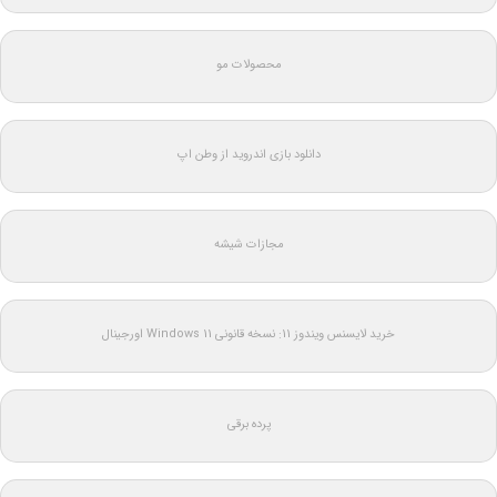
محصولات مو
دانلود بازی اندروید از وطن اپ
مجازات شیشه
خرید لایسنس ویندوز 11: نسخه قانونی Windows 11 اورجینال
پرده برقی