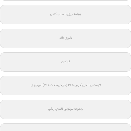
برنامه ریزی اسباب کشی
داروی بلغم
تراوین
لایسنس اصلی آفیس ۳۶۵ (مایکروسافت ۳۶۵) اورجینال
ریموت بلوتوثی فانتزی رنگی