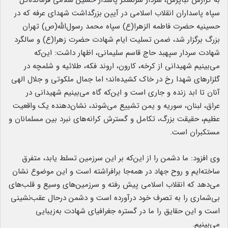
به گزارش نبأپرس، سردار سرلشکر پاسدار حسین سلامی فرمانده‌کل
سپاه پاسداران انقلاب اسلامی در آیین بزرگداشت شهدای عرفه که در
حسینیه حضرت فاطمه الزهرا(ع) سپاه محمد رسول‌الله(ص) تهران
بزرگ برگزار شد، ضمن تسلیت ایام شهادت حضرت زهرا(ع) و سالگرد
شهادت سردار سپهبد حاج قاسم سلیمانی، اظهار داشت: این‌که
می‌بینیم شهیدانی از کرخه، کارون، اروند فکه، طلائیه و شلمچه در
گلزارهای شهدا رخ در خاک کشیده‌اند؛ اما جمال ملکوتی و جلال الهی
آنان تا ابد زنده و جاری است و این‌که گاه می‌بینیم شهیدانی در
عراق، لبنان، سوریه و یمن تشییع می‌شوند، نشان‌دهنده یک واقعیت
عظیم، حقیقت بزرگ، تکامل و گسترش کرانه‌های نبرد بین مسلمانان و
مستکبران است.
وی افزود: ما دشمن را از این‌که بر این سرزمین تسلط یابد، متفرق
ساخته‌ایم و روح جهاد در همه‌جا برافراشته است و این موضوع نشان
می‌دهد که انقلاب اسلامی پیش رفته و سرزمین‌های وسیع و قلب‌های
بی‌شماری را به تصرف خود درآورده است و دشمن درحال عقب‌نشینی
است و این حقایق را ما در گستره جغرافیای شهادت به‌زیبایی
می‌بینیم.