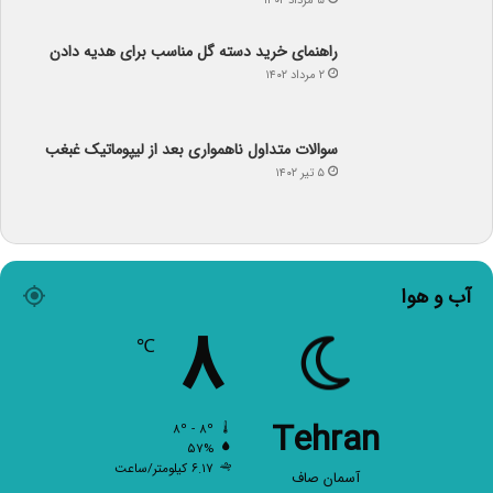
راهنمای خرید دسته گل مناسب برای هدیه دادن
۲ مرداد ۱۴۰۲
سوالات متداول ناهمواری بعد از لیپوماتیک غبغب
۵ تیر ۱۴۰۲
آب و هوا
۸
℃
Tehran
۸º - ۸º
۵۷%
۶.۱۷ کیلومتر/ساعت
آسمان صاف