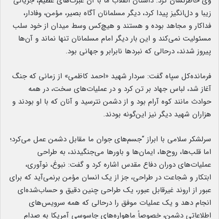
وی خاطرنشان کرد: داستان انقلاب ما با آن عبرت‌های عظیم، جریانی
زیبا و دل‌انگیز پیدا کرد، دیگر مسلمانان آگاه بصیر، مؤمن، وفادار،
فداکار و مجاهد بوده و هستند و هیچ‌کس وسط میدان از خود سلب
مسئولیت نمی‌کند و این بار دیگر امام مسلمانان تنها نماند و آن‌ها
پیروز شدند، درحالی که نبردها نابرابر و جهانی بود.
فرمانده‌کل سپاه گفت: سردار شهید «احمد کاظمی» از زمانی که جنگ
آغاز شد، لباس جهاد بر تن کرد و در عملیات‌های سخت، در همه
حوادث مانند کوه آرام بود و از دشمن نترسید و آنان که با او بودند و
هزاران شهید دیگر نیز این‌گونه بودند.
سرلشکر سلامی با ابراز “جسم‌های جوان ما مقابل دشمن عمل می‌کرد؛
اما قلب‌ها، روح‌ها، ایمان‌ها و باور‌ها می‌جنگیدند، به طراحی
عملیات‌های دوران دفاع مقدس اشاره کرد و گفت: نبوغ، نوآوری،
ابتکار و شجاعت در طراحی، جز از یک انسان مؤمن برنمی‌آید که برای
عبور از اروند غیرقابل عبور، یک طراحی چنین دقیق و حساب‌شده‌ای
انجام دهد و یک عملیات موفق را درحالی که همه سرویس‌های
اطلاعاتی دشمن، خصوصاً ماهواره‌های جاسوسی آمریکا به صدام