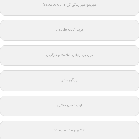
سبزیتو: سبز زندگی کن: Sabzito.com
خرید اکانت claude
دورجین؛ زیبایی، سلامت و سرگرمی
تور گرجستان
لوازم تحریر فانتزی
اکـتان بوسـتر چـیست؟