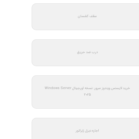
سقف کشسان
درب ضد حریق
خرید لایسنس ویندوز سرور: نسخه اورجینال Windows Server
2025
اجاره دیزل ژنراتور