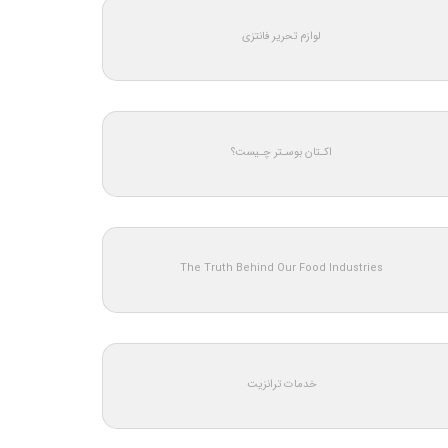
لوازم تحریر فانتزی
اکـتان بوسـتر چـیست؟
The Truth Behind Our Food Industries
خدمات ترانزیت