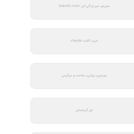
سبزیتو: سبز زندگی کن: Sabzito.com
خرید اکانت claude
دورجین؛ زیبایی، سلامت و سرگرمی
تور گرجستان