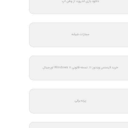
دانلود بازی اندروید از وطن اپ
مجازات شیشه
خرید لایسنس ویندوز 11: نسخه قانونی Windows 11 اورجینال
پرده برقی