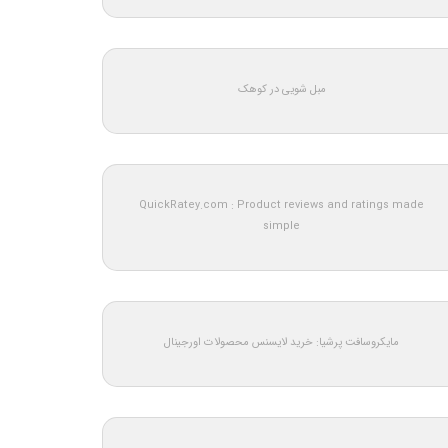
مبل شویی در کوهک
QuickRatey.com : Product reviews and ratings made
simple
مایکروسافت پرشیا: خرید لایسنس محصولات اورجینال