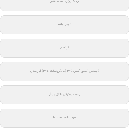
برنامه ریزی اسباب کشی
داروی بلغم
تراوین
لایسنس اصلی آفیس ۳۶۵ (مایکروسافت ۳۶۵) اورجینال
ریموت بلوتوثی فانتزی رنگی
خرید بلیط هواپیما