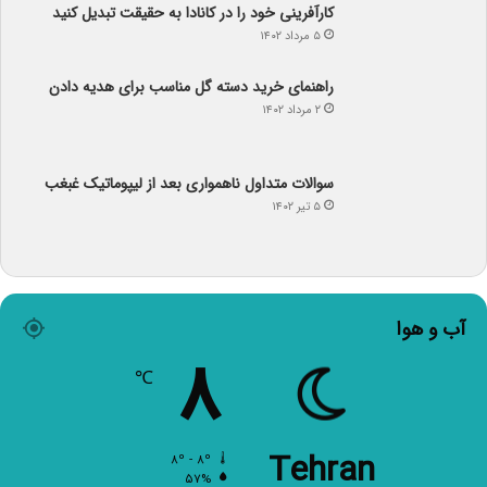
۲ مرداد ۱۴۰۲
سوالات متداول ناهمواری بعد از لیپوماتیک غبغب
۵ تیر ۱۴۰۲
آب و هوا
۸
℃
Tehran
۸º - ۸º
۵۷%
۶.۱۷ کیلومتر/ساعت
آسمان صاف