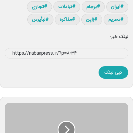
ایران
برجام
تبادلات
تجاری
تحریم
ژاپن
مذاکره
نبأپرس
لینک خبر:
کپی لینک