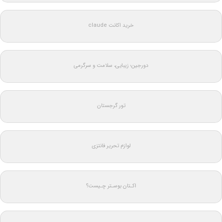
خرید اکانت claude
دورجین؛ زیبایی، سلامت و سرگرمی
تور گرجستان
لوازم تحریر فانتزی
اکـتان بوسـتر چـیست؟