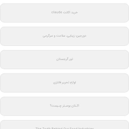
خرید اکانت claude
دورجین؛ زیبایی، سلامت و سرگرمی
تور گرجستان
لوازم تحریر فانتزی
اکـتان بوسـتر چـیست؟