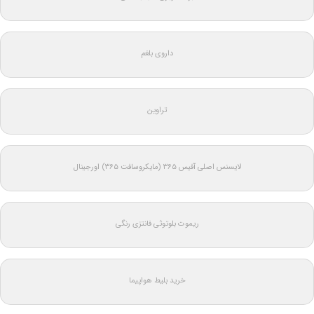
داروی بلغم
تراوین
لایسنس اصلی آفیس ۳۶۵ (مایکروسافت ۳۶۵) اورجینال
ریموت بلوتوثی فانتزی رنگی
خرید بلیط هواپیما