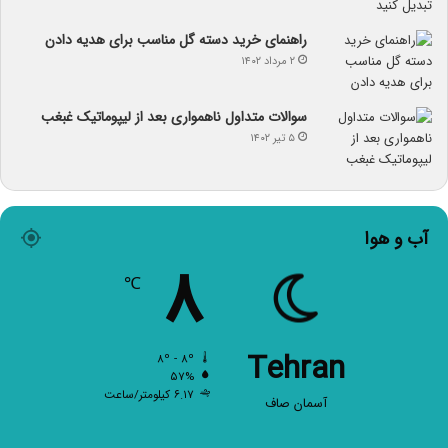
راهنمای خرید دسته گل مناسب برای هدیه دادن
۲ مرداد ۱۴۰۲
سوالات متداول ناهمواری بعد از لیپوماتیک غبغب
۵ تیر ۱۴۰۲
آب و هوا
۸
℃
Tehran
۸º - ۸º
۵۷%
۶.۱۷ کیلومتر/ساعت
آسمان صاف