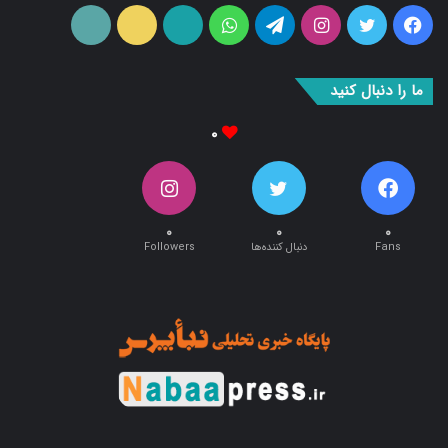
فیس
توییتر
اینستاگرام
تلگرام
واتس
آپارات
ایتا
RSS
بوک
آپ
ما را دنبال کنید
۰
۰
۰
۰
Fans
دنبال کننده‌ها
Followers