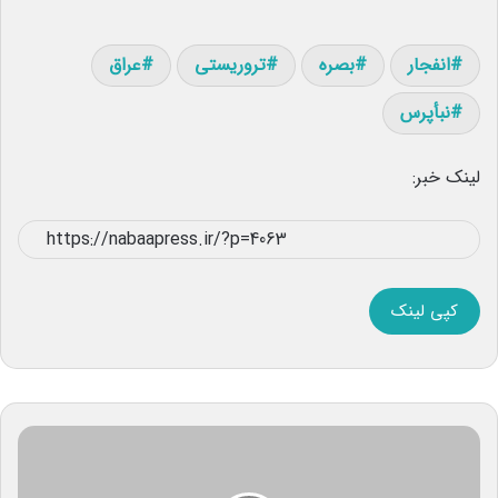
انفجار
بصره
تروریستی
عراق
نبأپرس
لینک خبر:
کپی لینک