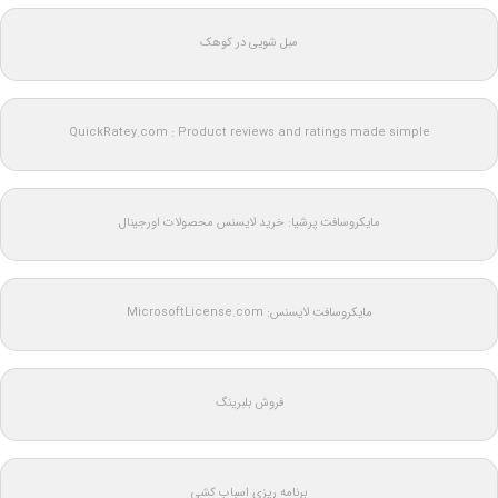
مبل شویی در کوهک
QuickRatey.com : Product reviews and ratings made simple
مایکروسافت پرشیا: خرید لایسنس محصولات اورجینال
مایکروسافت لایسنس: MicrosoftLicense.com
فروش بلبرینگ
برنامه ریزی اسباب کشی