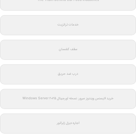
The Truth Behind Our Food Industries
خدمات ترانزیت
سقف کشسان
درب ضد حریق
خرید لایسنس ویندوز سرور: نسخه اورجینال Windows Server 2025
اجاره دیزل ژنراتور