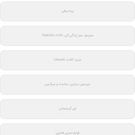
پرده برقی
سبزیتو: سبز زندگی کن: Sabzito.com
خرید اکانت claude
دورجین؛ زیبایی، سلامت و سرگرمی
تور گرجستان
لوازم تحریر فانتزی