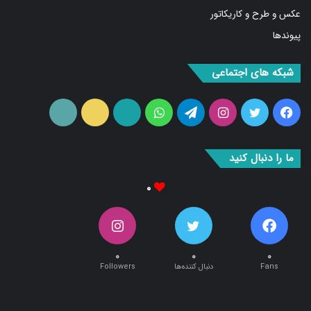
پیوندها
شبکه های اجتماعی
فیس
توییتر
اینستاگرام
تلگرام
واتس
آپارات
ایتا
RSS
بوک
آپ
ما را دنبال کنید
۰
۰
۰
۰
Fans
دنبال کننده‌ها
Followers