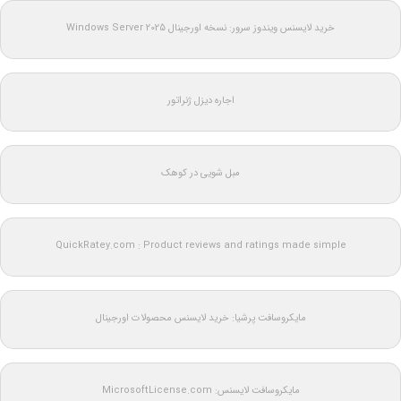
خرید لایسنس ویندوز سرور: نسخه اورجینال Windows Server 2025
اجاره دیزل ژنراتور
مبل شویی در کوهک
QuickRatey.com : Product reviews and ratings made simple
مایکروسافت پرشیا: خرید لایسنس محصولات اورجینال
مایکروسافت لایسنس: MicrosoftLicense.com