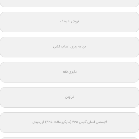
فروش بلبرینگ
برنامه ریزی اسباب کشی
داروی بلغم
تراوین
لایسنس اصلی آفیس ۳۶۵ (مایکروسافت ۳۶۵) اورجینال