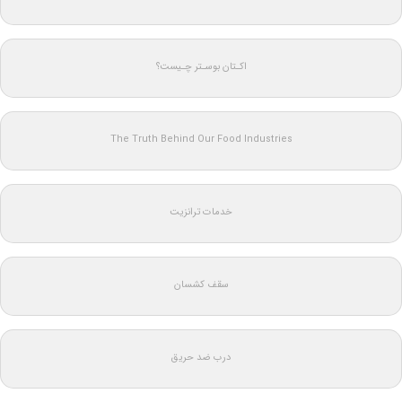
اکـتان بوسـتر چـیست؟
The Truth Behind Our Food Industries
خدمات ترانزیت
سقف کشسان
درب ضد حریق