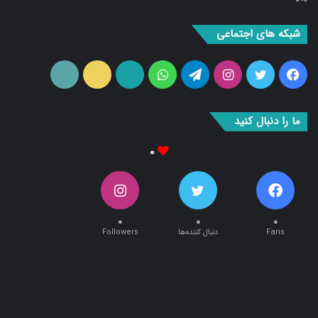
شبکه های اجتماعی
فیس
توییتر
اینستاگرام
تلگرام
واتس
آپارات
ایتا
RSS
بوک
آپ
ما را دنبال کنید
۰
۰
۰
۰
Fans
دنبال کننده‌ها
Followers