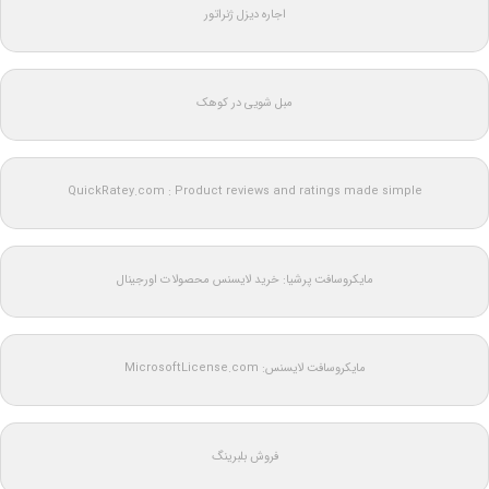
اجاره دیزل ژنراتور
مبل شویی در کوهک
QuickRatey.com : Product reviews and ratings made simple
مایکروسافت پرشیا: خرید لایسنس محصولات اورجینال
مایکروسافت لایسنس: MicrosoftLicense.com
فروش بلبرینگ