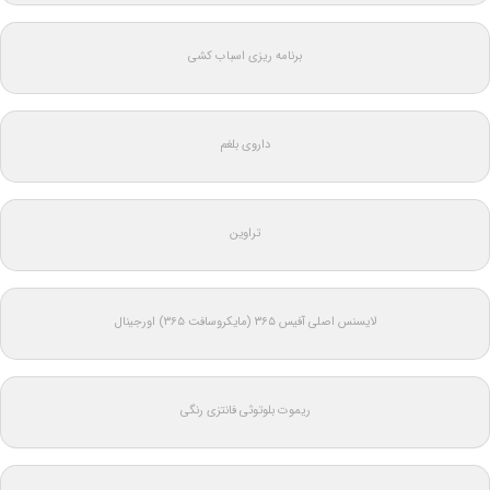
برنامه ریزی اسباب کشی
داروی بلغم
تراوین
لایسنس اصلی آفیس ۳۶۵ (مایکروسافت ۳۶۵) اورجینال
ریموت بلوتوثی فانتزی رنگی