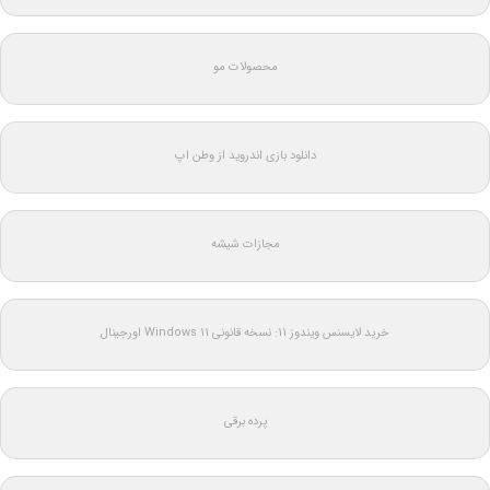
محصولات مو
دانلود بازی اندروید از وطن اپ
مجازات شیشه
خرید لایسنس ویندوز 11: نسخه قانونی Windows 11 اورجینال
پرده برقی