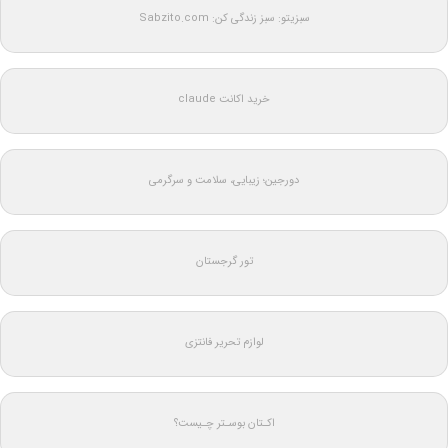
سبزیتو: سبز زندگی کن: Sabzito.com
خرید اکانت claude
دورجین؛ زیبایی، سلامت و سرگرمی
تور گرجستان
لوازم تحریر فانتزی
اکـتان بوسـتر چـیست؟