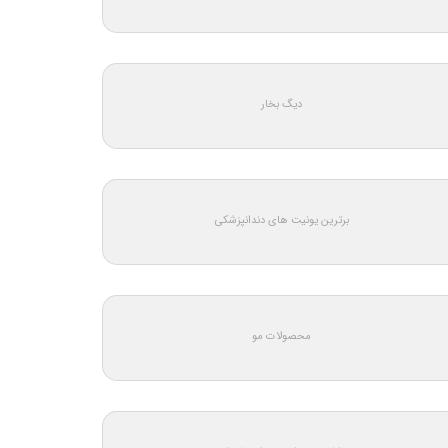
دیگ بخار
برترین یونیت های دندانپزشکی
محصولات مو