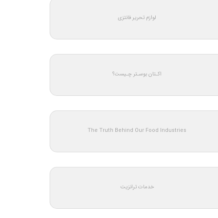
لوازم تحریر فانتزی
اکـتان بوسـتر چـیست؟
The Truth Behind Our Food Industries
خدمات ترانزیت