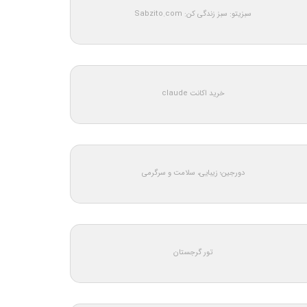
سبزیتو: سبز زندگی کن: Sabzito.com
خرید اکانت claude
دورجین؛ زیبایی، سلامت و سرگرمی
تور گرجستان