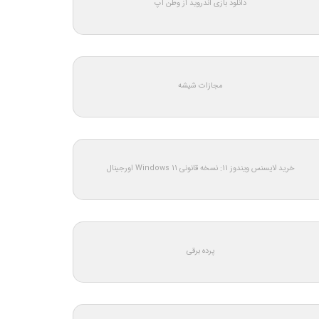
دانلود بازی اندروید از وطن اپ
مجازات شیشه
خرید لایسنس ویندوز 11: نسخه قانونی Windows 11 اورجینال
پرده برقی