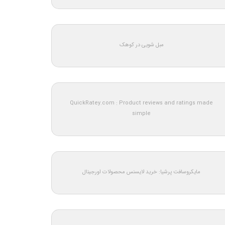
مبل شویی در کوهک
QuickRatey.com : Product reviews and ratings made
simple
مایکروسافت پرشیا: خرید لایسنس محصولات اورجینال