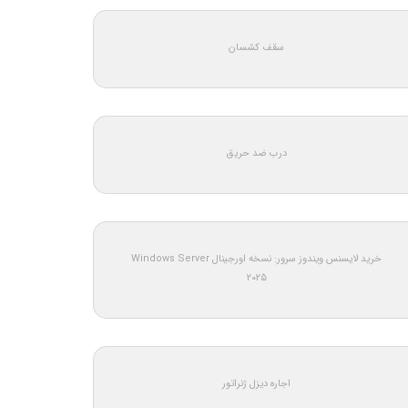
سقف کشسان
درب ضد حریق
خرید لایسنس ویندوز سرور: نسخه اورجینال Windows Server
2025
اجاره دیزل ژنراتور