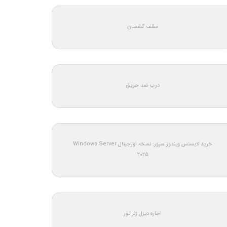
سقف کشسان
درب ضد حریق
خرید لایسنس ویندوز سرور: نسخه اورجینال Windows Server
2025
اجاره دیزل ژنراتور