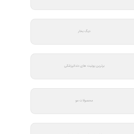
دیگ بخار
برترین یونیت های دندانپزشکی
محصولات مو