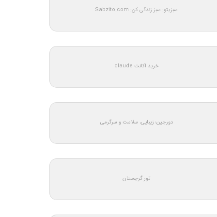
سبزیتو: سبز زندگی کن: Sabzito.com
خرید اکانت claude
دورجین؛ زیبایی، سلامت و سرگرمی
تور گرجستان