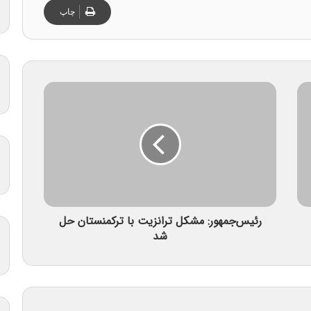
چاپ
رئیس‌جمهور: مشکل ترانزیت با ترکمنستان حل
شد