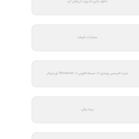
دانلود بازی اندروید از وطن اپ
مجازات شیشه
خرید لایسنس ویندوز 11: نسخه قانونی Windows 11 اورجینال
پرده برقی