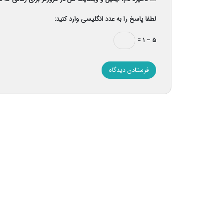
لطفا پاسخ را به عدد انگلیسی وارد کنید:
۵ − ۱ =