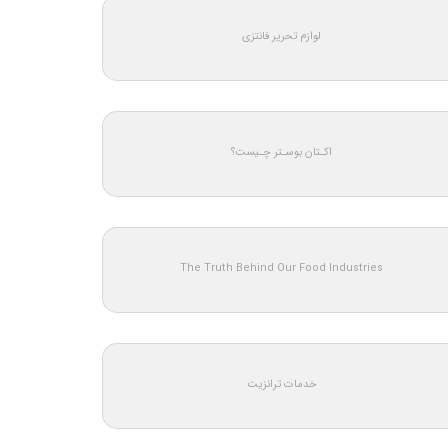
لوازم تحریر فانتزی
اکـتان بوسـتر چـیست؟
The Truth Behind Our Food Industries
خدمات ترانزیت