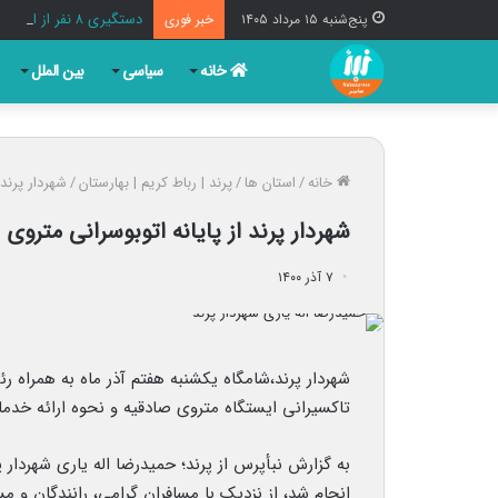
دستگیری ۸ نفر از اشرار مسلح شاخص و مرتبطین گروهک‌های تروریستی
پنج‌شنبه ۱۵ مرداد ۱۴۰۵
خبر فوری
خانه
سیاسی
بین الملل
خانه
/
استان ها
/
پرند | رباط کریم | بهارستان
/
شهردار پرند 
شهردار پرند از پایانه اتوبوسرانی متروی
۷ آذر ۱۴۰۰
شهردار پرند،شامگاه یکشنبه هفتم آذر ماه به همراه 
تاکسیرانی ایستگاه متروی صادقیه و نحوه ارائه خدمات
به گزارش نبأپرس از پرند؛ حمیدرضا اله یاری شهردار 
انجام شد، از نزدیک با مسافران گرامی، رانندگان و