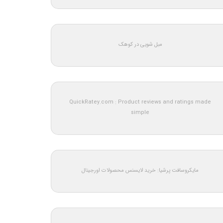
مبل شویی در کوهک
QuickRatey.com : Product reviews and ratings made
simple
مایکروسافت پرشیا: خرید لایسنس محصولات اورجینال