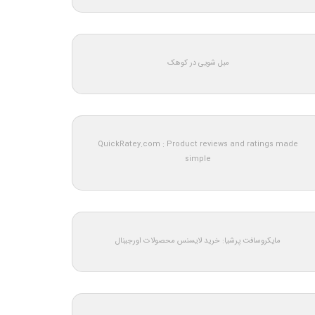
مبل شویی در کوهک
QuickRatey.com : Product reviews and ratings made
simple
مایکروسافت پرشیا: خرید لایسنس محصولات اورجینال