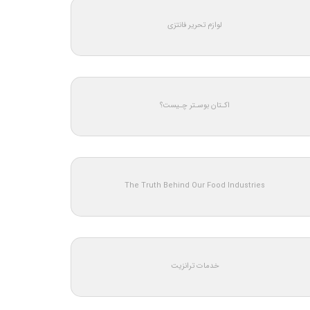
لوازم تحریر فانتزی
اکـتان بوسـتر چـیست؟
The Truth Behind Our Food Industries
خدمات ترانزیت