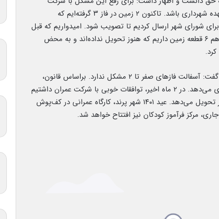
را به حق دانست و اظهار داشت: برای رفع این مشکل با شرکت
عمران توافق کردیم که زمین بدهند و کار ساخت بر عهده شهرداری باشد. تاکنون ۲ زمین در فاز ۳ گرفته‌ایم که
رای شورای شهر ارسال کردیم تا تصویب شود. امیدواریم که قبل
از عید کلنگ‌زنی را انجام دهیم. البته در فازهای دیگر هم ۶ قطعه زمین داریم که هنوز تحویل نداده‌اند و به محض
رد‌.
شهردار پرند با اشاره به وضع آسفالت جاده‌های پرند، گفت: آسفالت فازهای صفر تا ۲ مشکل ندارد. براساس قانون،
شرکت عمران ساخت و ساز را انجام و تحویل شهرداری می‌دهد. در ۲ ماه اخیر، توافقات خوبی با شرکت عمران داشتیم
و اختلا‌ف‌ها حل شده است و فاز ۳ را تا یک ماه دیگر تحویل می‌دهد. عید ۱۴۰۱ شهر پرند، کارگاه عمرانی در کف‌پوش
اری، مرکز فرآموز کودکان نیز افتتاح خواهد شد.