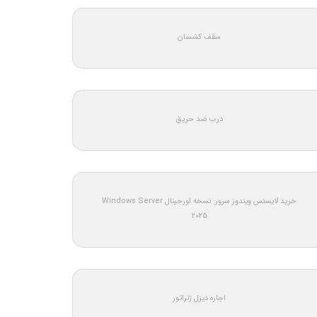
سقف کشسان
درب ضد حریق
خرید لایسنس ویندوز سرور: نسخه اورجینال Windows Server
2025
اجاره دیزل ژنراتور