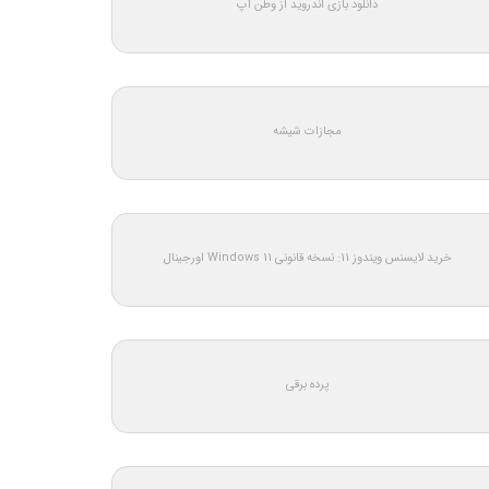
دانلود بازی اندروید از وطن اپ
مجازات شیشه
خرید لایسنس ویندوز 11: نسخه قانونی Windows 11 اورجینال
پرده برقی