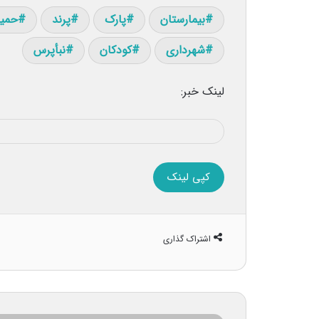
بیمارستان
پارک
پرند
حمید
شهرداری
کودکان
نبأپرس
لینک خبر:
کپی لینک
اشتراک گذاری