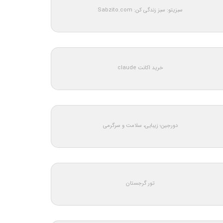
سبزیتو: سبز زندگی کن: Sabzito.com
خرید اکانت claude
دورجین؛ زیبایی، سلامت و سرگرمی
تور گرجستان