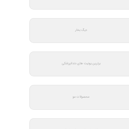
دیگ بخار
برترین یونیت های دندانپزشکی
محصولات مو