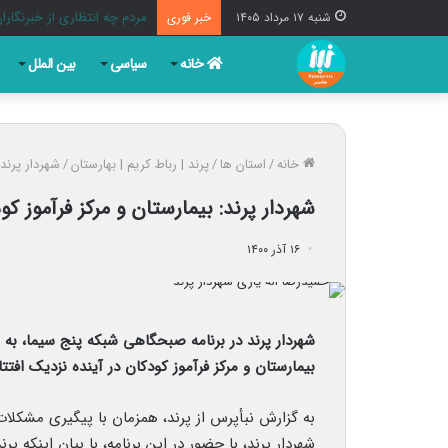
استاندار تهران: دفاع از ایر
شنبه ۱۷ مرداد ۱۴۰۵
خبر فوری
خانه
سیاسی
بین الملل
خانه
/
استان ها
/
پرند | رباط کریم | بهارستان
/
شهردار پرند:
شهردار پرند: بیمارستان و مرکز فرآموز ک
۱۶ آذر ۱۴۰۰
شهردار پرند در برنامه صبحگاهی شبکه پنج سیما، به 
بیمارستان و مرکز فرآموز کودکان در آینده نزدیک افتت
به گزارش نبأپرس از پرند، همزمان با پیگیری مشکلات 